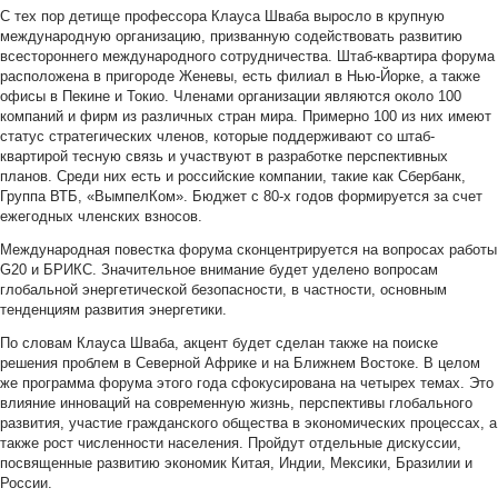
С тех пор детище профессора Клауса Шваба выросло в крупную
международную организацию, призванную содействовать развитию
всестороннего международного сотрудничества. Штаб-квартира форума
расположена в пригороде Женевы, есть филиал в Нью-Йорке, а также
офисы в Пекине и Токио. Членами организации являются около 100
компаний и фирм из различных стран мира. Примерно 100 из них имеют
статус стратегических членов, которые поддерживают со штаб-
квартирой тесную связь и участвуют в разработке перспективных
планов. Среди них есть и российские компании, такие как Сбербанк,
Группа ВТБ, «ВымпелКом». Бюджет с 80-х годов формируется за счет
ежегодных членских взносов.
Международная повестка форума сконцентрируется на вопросах работы
G20 и БРИКС. Значительное внимание будет уделено вопросам
глобальной энергетической безопасности, в частности, основным
тенденциям развития энергетики.
По словам Клауса Шваба, акцент будет сделан также на поиске
решения проблем в Северной Африке и на Ближнем Востоке. В целом
же программа форума этого года сфокусирована на четырех темах. Это
влияние инноваций на современную жизнь, перспективы глобального
развития, участие гражданского общества в экономических процессах, а
также рост численности населения. Пройдут отдельные дискуссии,
посвященные развитию экономик Китая, Индии, Мексики, Бразилии и
России.