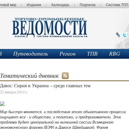
ловой мир
Издания
Календарь
Подписка
Система ТПП
В
Путеводитель
Регион
ТПВ
RBG
Тематический дневник
Давос: Сирия и Украина – среди главных тем
22 января 2014 г.
Мир быстро меняется, и последствия этого объективного процесса
ощущают все - и общество, и политики, и предприниматели. Эта
проблема будет центральной на нынешней сессии Всемирного
экономического форума (ВЭФ) в Давосе (Швейцария). Форум