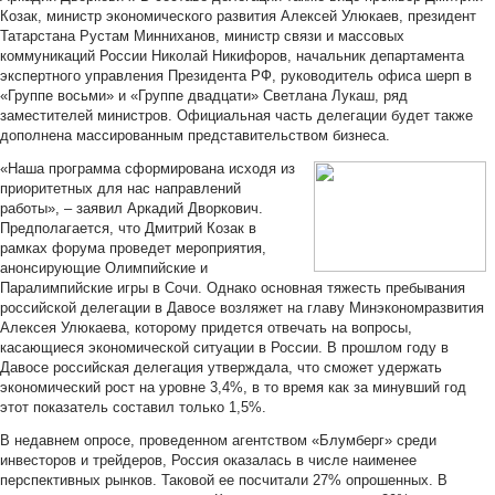
Козак, министр экономического развития Алексей Улюкаев, президент
Татарстана Рустам Минниханов, министр связи и массовых
коммуникаций России Николай Никифоров, начальник департамента
экспертного управления Президента РФ, руководитель офиса шерп в
«Группе восьми» и «Группе двадцати» Светлана Лукаш, ряд
заместителей министров. Официальная часть делегации будет также
дополнена массированным представительством бизнеса.
«Наша программа сформирована исходя из
приоритетных для нас направлений
работы», – заявил Аркадий Дворкович.
Предполагается, что Дмитрий Козак в
рамках форума проведет мероприятия,
анонсирующие Олимпийские и
Паралимпийские игры в Сочи. Однако основная тяжесть пребывания
российской делегации в Давосе возляжет на главу Минэкономразвития
Алексея Улюкаева, которому придется отвечать на вопросы,
касающиеся экономической ситуации в России. В прошлом году в
Давосе российская делегация утверждала, что сможет удержать
экономический рост на уровне 3,4%, в то время как за минувший год
этот показатель составил только 1,5%.
В недавнем опросе, проведенном агентством «Блумберг» среди
инвесторов и трейдеров, Россия оказалась в числе наименее
перспективных рынков. Таковой ее посчитали 27% опрошенных. В