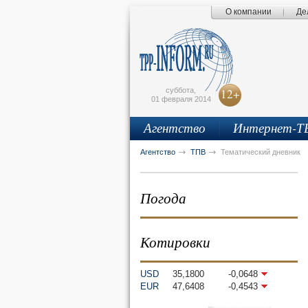
О компании
Де
Поиск по сайту
Главная страница
Написать письмо
Карта сайта
tpprf
E
суббота,
12+
01 февраля 2014
Агентство
Интернет-Т
рус
eng
Агентство
ТПВ
Тематический дневник
Погода
Котировки
USD
35,1800
-0,0648
EUR
47,6408
-0,4543