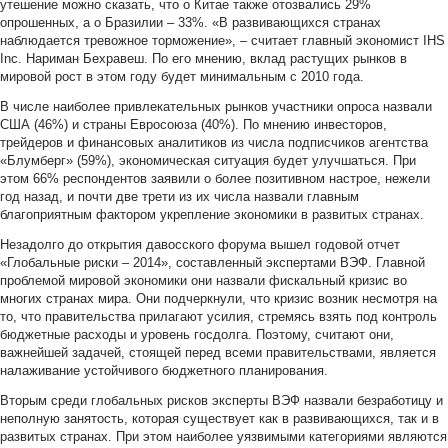
утешение можно сказать, что о Китае также отозвались 29%
опрошенных, а о Бразилии – 33%. «В развивающихся странах
наблюдается тревожное торможение», – считает главный экономист IHS
Inc. Нариман Бехравеш. По его мнению, вклад растущих рынков в
мировой рост в этом году будет минимальным с 2010 года.
В числе наиболее привлекательных рынков участники опроса назвали
США (46%) и страны Евросоюза (40%). По мнению инвесторов,
трейдеров и финансовых аналитиков из числа подписчиков агентства
«Блумберг» (59%), экономическая ситуация будет улучшаться. При
этом 66% респондентов заявили о более позитивном настрое, нежели
год назад, и почти две трети из их числа назвали главным
благоприятным фактором укрепление экономики в развитых странах.
Незадолго до открытия давосского форума вышел годовой отчет
«Глобальные риски – 2014», составленный экспертами ВЭФ. Главной
проблемой мировой экономики они назвали фискальный кризис во
многих странах мира. Они подчеркнули, что кризис возник несмотря на
то, что правительства прилагают усилия, стремясь взять под контроль
бюджетные расходы и уровень госдолга. Поэтому, считают они,
важнейшей задачей, стоящей перед всеми правительствами, является
налаживание устойчивого бюджетного планирования.
Вторым среди глобальных рисков эксперты ВЭФ назвали безработицу и
неполную занятость, которая существует как в развивающихся, так и в
развитых странах. При этом наиболее уязвимыми категориями являются