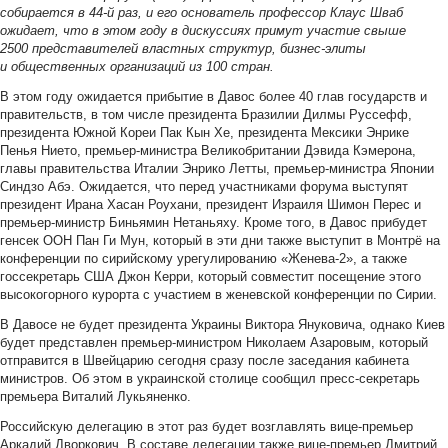
собирается в 44-й раз, и его основатель профессор Клаус Шваб
ожидает, что в этом году в дискуссиях примут участие свыше
2500 представителей властных структур, бизнес-элиты
и общественных организаций из 100 стран.
В этом году ожидается прибытие в Давос более 40 глав государств и
правительств, в том числе президента Бразилии Дилмы Руссефф,
президента Южной Кореи Пак Кын Хе, президента Мексики Энрике
Пенья Нието, премьер-министра Великобритании Дэвида Кэмерона,
главы правительства Италии Энрико Летты, премьер-министра Японии
Синдзо Абэ. Ожидается, что перед участниками форума выступят
президент Ирана Хасан Роухани, президент Израиля Шимон Перес и
премьер-министр Биньямин Нетаньяху. Кроме того, в Давос прибудет
генсек ООН Пан Ги Мун, который в эти дни также выступит в Монтрё на
конференции по сирийскому урегулированию «Женева-2», а также
госсекретарь США Джон Керри, который совместит посещение этого
высокогорного курорта с участием в женевской конференции по Сирии.
В Давосе не будет президента Украины Виктора Януковича, однако Киев
будет представлен премьер-министром Николаем Азаровым, который
отправится в Швейцарию сегодня сразу после заседания кабинета
министров. Об этом в украинской столице сообщил пресс-секретарь
премьера Виталий Лукьяненко.
Российскую делегацию в этот раз будет возглавлять вице-премьер
Аркадий Дворкович. В составе делегации также вице-премьер Дмитрий