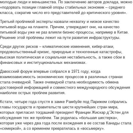
молодые люди и меньшинства. По заключению авторов доклада, можно
«подорвать позиции главной опоры стабильных экономик – среднего
класса, сократив число его представителей до критического уровня».
Третьей проблемой эксперты назвали нехватку и низкое качество
питьевой воды на планете. Причем, утверждают они, на качество
питьевой воды уже не раз влияли бизнес-процессы, например в Китае.
Решение этой проблемы лежит на пути развития инфраструктуры.
Среди других рисков – климатические изменения, кибер-атаки,
продовольственный кризис, природные и техногенные катастрофы,
высокая политическая и социальная нестабильность, а также сбои в
финансовых и институциональных механизмах.
Давосский форум впервые собрался в 1971 году, когда
взаимозависимость экономических процессов в различных странах
стала очевидной. Также очевидной стала необходимость обмена
достоверной информацией и совместного международного обсуждения
наиболее острых проблем развития.
Кстати, четыре года спустя в замке Рамбуйе под Парижем собрались
главы государств и правительств шести крупнейших стран мира,
которых пригласил тогдашний президент Франции Жискар д’Эстен для
обсуждения тех же проблем. Так родилась «большая шестерка»,
которая уже через два года после вхождения в ее состав Канады стала
«семеркой», а со временем превратилась в «восьмерку».