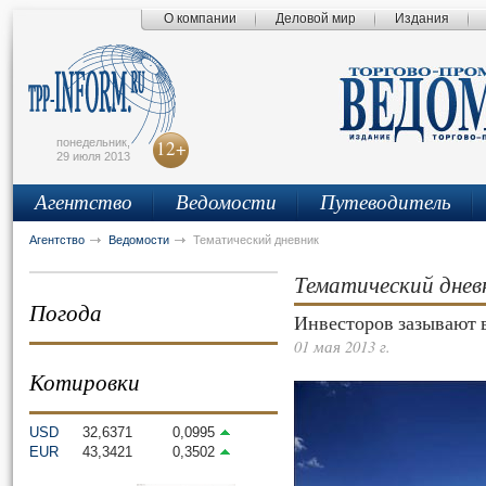
О компании
Деловой мир
Издания
сьмо
айта
понедельник,
12+
29 июля 2013
Агентство
Ведомости
Путеводитель
Агентство
Ведомости
Тематический дневник
Тематический днев
Погода
Инвесторов зазывают 
01 мая 2013 г.
Котировки
USD
32,6371
0,0995
EUR
43,3421
0,3502