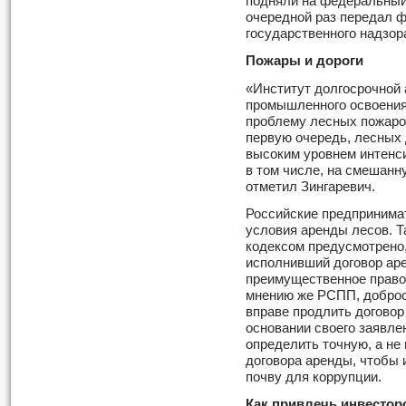
подняли на федеральный
очередной раз передал 
государственного надзор
Пожары и дороги
«Институт долгосрочной 
промышленного освоения 
проблему лесных пожаров
первую очередь, лесных 
высоким уровнем интенси
в том числе, на смешанн
отметил Зингаревич.
Российские предпринима
условия аренды лесов. Т
кодексом предусмотрено,
исполнивший договор аре
преимущественное право 
мнению же РСПП, доброс
вправе продлить договор 
основании своего заявле
определить точную, а не
договора аренды, чтобы 
почву для коррупции.
Как привлечь инвестор