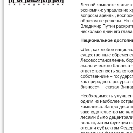
Лесной комплекс являетс
экономики: управление х
вопросы аренды, воспро
образом не решены. На 
Владимир Путин раскрити
несколько дней его глава
Национальное достоян
«Лес, как любое национа
существенные обременени
Лесовосстановление, бо
экологического баланса –
ответственность за кото
собственнике – государс
как природного ресурса 
бизнесе», – сказал Зинга
Необходимость улучшени
одним из наиболее остры
комплекса. За два десят
законодательство меняло
лесами было децентрали
власти, затем функции 
отошли субъектам Федер