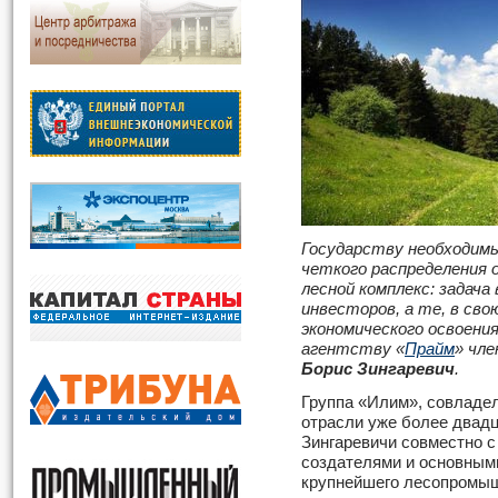
Государству необходим
четкого распределения
лесной комплекс: задач
инвесторов, а те, в св
экономического освоения
агентству «
Прайм
» чл
Борис Зингаревич
.
Группа «Илим», совладел
отрасли уже более двадц
Зингаревичи совместно 
создателями и основным
крупнейшего лесопромыш