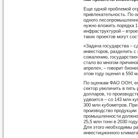
Еще одной проблемой от
привлекательность. По о
одного лесопромышленно
нужно вложить порядка 1
инфраструктурой – втрое
таких проектов могут сос
«Задача государства – с
инвесторов, разделить с
сожалению, государственн
стало во многом причино
апреле», – говорит бизне
этом году оценил в 550 
По оценкам ФАО ООН, ес
сектор увеличить в пять 
долларов, то производств
удвоится – со 143 млн ку
300 млн кубометров. При
производство продукции
промышленности должно в
25,5 млн тонн в 2030 год
Для этого необходимы р
инвестиционного климата