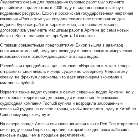
Ледовитого океана для проведения буровых работ было принято
российским парламентом в 2008 году в виде поправки к закону о
подземных ресурсах. Exxon и российская государственная нефтяная
компания «Роснефть» уже создали совместное предприятие для
ведения буровых работ в Карском море, а в прошлом месяце
договорились увеличить масштабы работ в Арктике до семи новых
блоков. Всего планируется пробурить 14 скважин.
С такими совместными предприятиями Exxon вышла в авангард
нефтяных компаний, ведущих разведку и поиск новых коммерческих
возможностей в освобождающихся ото льда водах.
Российская горнодобывающая компания «Норникель» может теперь
отправлять свой никель и медь судами по Северному Ледовитому
океану, не фрахтуя ледоколы, что дает акционерам экономию в
миллионы рублей.
Норвегия также ведет бурение в самых северных водах Арктики, но у
нее меньше территории для разведки и освоения. Норвежская
судоходная компания Tschudi купила и возродила заброшенный
железный рудник на севере страны, чтобы поставлять руду в Китай по
Северному морскому пути.
На северо-западе Аляски свинцово-цинковая шахта Red Dog отправляет
свою руду через Берингов пролив, который сегодня реже забивают
паковые льды, чем в прошлые десятилетия.