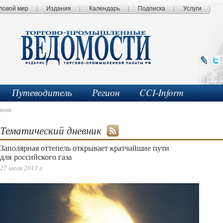
ловой мир
Издания
Календарь
Подписка
Услуги
Путеводитель
Регион
CCI-Inform
вник
Тематический дневник
Заполярная оттепель открывает кратчайшие пути
для российского газа
27 июля 2013 г.