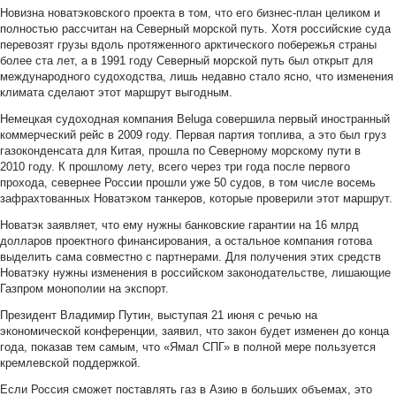
Новизна новатэковского проекта в том, что его бизнес-план целиком и
полностью рассчитан на Северный морской путь. Хотя российские суда
перевозят грузы вдоль протяженного арктического побережья страны
более ста лет, а в 1991 году Северный морской путь был открыт для
международного судоходства, лишь недавно стало ясно, что изменения
климата сделают этот маршрут выгодным.
Немецкая судоходная компания Beluga совершила первый иностранный
коммерческий рейс в 2009 году. Первая партия топлива, а это был груз
газоконденсата для Китая, прошла по Северному морскому пути в
2010 году. К прошлому лету, всего через три года после первого
прохода, севернее России прошли уже 50 судов, в том числе восемь
зафрахтованных Новатэком танкеров, которые проверили этот маршрут.
Новатэк заявляет, что ему нужны банковские гарантии на 16 млрд
долларов проектного финансирования, а остальное компания готова
выделить сама совместно с партнерами. Для получения этих средств
Новатэку нужны изменения в российском законодательстве, лишающие
Газпром монополии на экспорт.
Президент Владимир Путин, выступая 21 июня с речью на
экономической конференции, заявил, что закон будет изменен до конца
года, показав тем самым, что «Ямал СПГ» в полной мере пользуется
кремлевской поддержкой.
Если Россия сможет поставлять газ в Азию в больших объемах, это