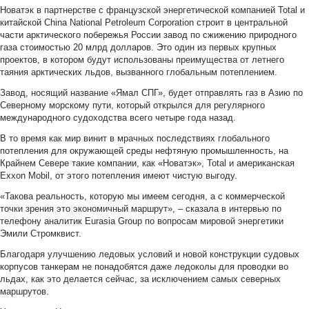
Новатэк в партнерстве с французской энергетической компанией Total и
китайской China National Petroleum Corporation строит в центральной
части арктического побережья России завод по сжижению природного
газа стоимостью 20 млрд долларов. Это один из первых крупных
проектов, в котором будут использованы преимущества от летнего
таяния арктических льдов, вызванного глобальным потеплением.
Завод, носящий название «Ямал СПГ», будет отправлять газ в Азию по
Северному морскому пути, который открылся для регулярного
международного судоходства всего четыре года назад.
В то время как мир винит в мрачных последствиях глобального
потепления для окружающей среды нефтяную промышленность, на
Крайнем Севере такие компании, как «Новатэк», Total и американская
Exxon Mobil, от этого потепления имеют чистую выгоду.
«Такова реальность, которую мы имеем сегодня, а с коммерческой
точки зрения это экономичный маршрут», – сказала в интервью по
телефону аналитик Eurasia Group по вопросам мировой энергетики
Эмили Стромквист.
Благодаря улучшению ледовых условий и новой конструкции судовых
корпусов танкерам не понадобятся даже ледоколы для проводки во
льдах, как это делается сейчас, за исключением самых северных
маршрутов.