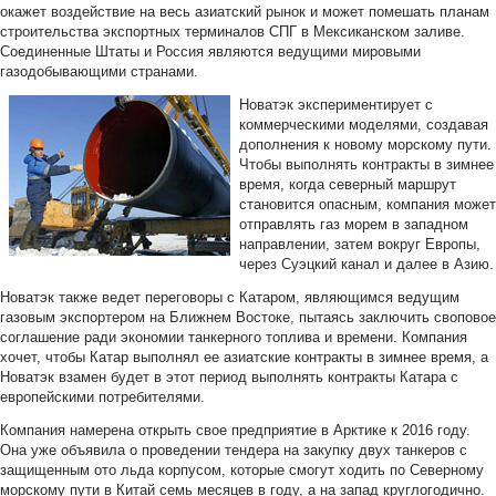
окажет воздействие на весь азиатский рынок и может помешать планам
строительства экспортных терминалов СПГ в Мексиканском заливе.
Соединенные Штаты и Россия являются ведущими мировыми
газодобывающими странами.
Новатэк экспериментирует с
коммерческими моделями, создавая
дополнения к новому морскому пути.
Чтобы выполнять контракты в зимнее
время, когда северный маршрут
становится опасным, компания может
отправлять газ морем в западном
направлении, затем вокруг Европы,
через Суэцкий канал и далее в Азию.
Новатэк также ведет переговоры с Катаром, являющимся ведущим
газовым экспортером на Ближнем Востоке, пытаясь заключить своповое
соглашение ради экономии танкерного топлива и времени. Компания
хочет, чтобы Катар выполнял ее азиатские контракты в зимнее время, а
Новатэк взамен будет в этот период выполнять контракты Катара с
европейскими потребителями.
Компания намерена открыть свое предприятие в Арктике к 2016 году.
Она уже объявила о проведении тендера на закупку двух танкеров с
защищенным ото льда корпусом, которые смогут ходить по Северному
морскому пути в Китай семь месяцев в году, а на запад круглогодично.