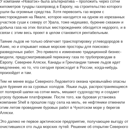
У компании «Новатэк» была альтернатива – проложить через сотни
километров тундры газопровод в Европу, на строительство которого
ушли бы огромные средства. Хотя перевозить газ морем с
месторождения на Ямале, которое находится на одном из изрезанных
участков суши к северу от Урала, тоже недешево, бурение скважин и
добыча газа на этих богатых месторождениях обходится недорого, и в
связи с этим весь проект в целом становится рентабельным.
Таяние льдов не только облегчает транспортировку углеводородов в
Азию, но и открывает новые морские просторы для поисково-
разведочных работ. Это привело к изменению традиционной бизнес-
модели, предусматривавшей перекачку газа по трубопроводам в
Европу. Севернее Аляски, Канады и Гренландии таяние льдов идет
медленнее, но то, что сегодня происходит в России, когда-нибудь
произойдет и там.
Тем не менее воды Северного Ледовитого океана чрезвычайно опасны
для бурения из-за суровых холодов. Языки льда, распространяющиеся
от полярной шапки на сотни миль, мешают судоходству и создают
угрозу буровым платформам. После того, как буровая установка
компании Shell в прошлом году села на мель, ее нефтяники отменили
этим летом проведение буровых работ в Чукотском море у берегов
Аляски.
Это далеко не первое арктическое предприятие, получающее выгоду от
очистившихся ото льда морских путей. Решение об открытии Северного