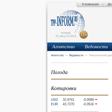
О компании
Де
Поиск по сайту
Главная страница
Написать письмо
Карта сайта
tpprf
E
четверг,
12+
01 августа 2013
Агентство
Ведомости
рус
eng
Агентство
Ведомости
Тематический дне
Погода
Котировки
USD
32,9741
-0,0589
EUR
43,7270
-0,0516