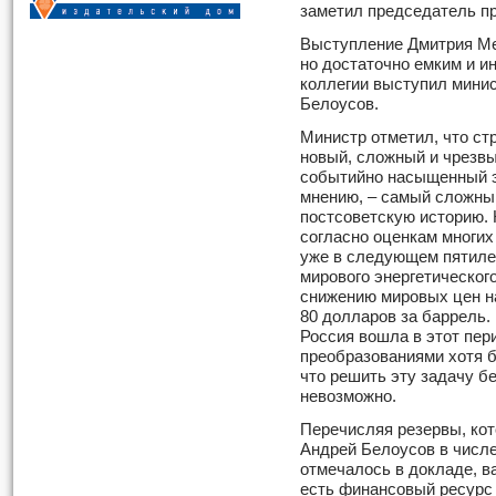
заметил председатель п
Выступление Дмитрия Ме
но достаточно емким и и
коллегии выступил минис
Белоусов.
Министр отметил, что ст
новый, сложный и чрезв
событийно насыщенный э
мнению, – самый сложны
постсоветскую историю. 
согласно оценкам многих
уже в следующем пятиле
мирового энергетическог
снижению мировых цен на
80 долларов за баррель.
Россия вошла в этот пе
преобразованиями хотя 
что решить эту задачу б
невозможно.
Перечисляя резервы, кот
Андрей Белоусов в числе
отмечалось в докладе, 
есть финансовый ресурс 