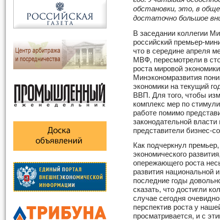
обстановки, это, в общ
достаточно большое вн
В заседании коллегии М
российский премьер-мин
что в середине апреля м
МВФ, пересмотрели в ст
роста мировой экономики 
Минэкономразвития пониз
экономики на текущий го
ВВП. Для того, чтобы из
комплекс мер по стимули
работе помимо представ
законодательной власти 
представители бизнес-с
Как подчеркнул премьер
экономического развития,
опережающего роста несы
развития национальной 
последние годы довольно
сказать, что достигли к
случае сегодня очевидно
перспектив роста у наше
просматривается, и с эти