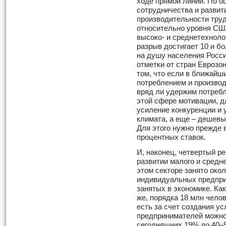
ходе прямой линии. По о
сотрудничества и развит
производительности тру
относительно уровня США
высоко- и среднетехнол
разрыв достигает 10 и бо
на душу населения Росси
отметки от стран Еврозо
том, что если в ближайш
потреблением и производ
вряд ли удержим потребл
этой сфере мотивации, д
усиление конкуренции и
климата, а еще – дешевы
Для этого нужно прежде 
процентных ставок.
И, наконец, четвертый р
развитии малого и средн
этом секторе занято око
индивидуальных предпри
занятых в экономике. Ка
же, порядка 18 млн челов
есть за счет создания у
предпринимателей можно
сегодняшних 19% до 40–5