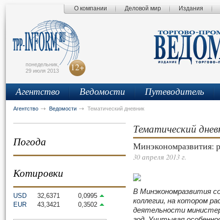
О компании
Деловой мир
Издания
сьмо
айта
понедельник,
12+
29 июля 2013
Агентство
Ведомости
Путеводитель
Агентство
Ведомости
Тематический дневник
Тематический днев
Погода
Минэкономразвития: р
30 апреля 2013 г.
Котировки
В Минэкономразвития с
USD
32,6371
0,0995
коллегии, на котором р
EUR
43,3421
0,3502
деятельности министерс
год. Учитывая особенно