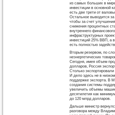
из самых больших в мире
инвестиции в основной к
есть две трети от валов
Остальное выводится за 
чтобы за счет улучшения
снижения процентных ст
внутреннего финансового
инфраструктурных проект
инвестиций 25% ВВП, а в
есть полностью задейст
Вторым резервом, по сло
неэнергетических товаро
Сегодня, имея объем пр
долларов, Россия экспор
Столько экспортировали 
И дело здесь не в низком
поддержке экспорта. В М
создания системы подде
увеличить объемы машин
десятилетия как минимум
до 120 млрд долларов.
Дальше министр вернулся
разговора между Владим