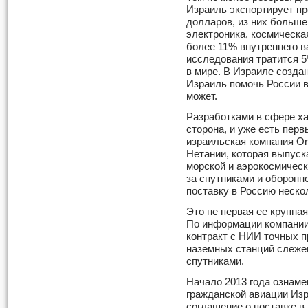
Израиль экспортирует пр
долларов, из них больше
электроника, космическая
более 11% внутреннего в
исследования тратится 
в мире. В Израиле создан
Израиль помочь России в
может.
Разработками в сфере ха
сторона, и уже есть перв
израильская компания Orb
Нетании, которая выпус
морской и аэрокосмическ
за спутниками и оборонн
поставку в Россию неск
Это не первая ее крупна
По информации компании,
контракт с НИИ точных п
наземных станций слеже
спутниками.
Начало 2013 года ознаме
гражданской авиации Из
соглашение о поставке в