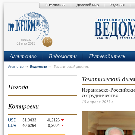
О компании
Деловой мир
Издания
сьмо
айта
среда,
12+
01 мая 2013
Агентство
Ведомости
Путеводитель
Агентство
Ведомости
Тематический дневник
Тематический днев
Погода
Израильско-Российски
сотрудничество
18 апреля 2013 г.
Котировки
USD
31,0433
-0,2126
EUR
40,6264
-0,2094