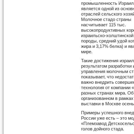
промышленность Израил
является одной из основ
отраслей сельского хозя
Молочное стадо страны
насчитывает 115 тыс.
высокопродуктивных кор
израильско-холштинской
породы, средний удой кот
жира и 3,17% белка) и я
мире.
Такие достижения израил
результатом разработки
управления молочным ст
показывает, что недоста
важно внедрить соверше
технология от компании 
разных странах мира. Об
организованном в рамках
выставки в Москве осень
Примеры успешного внед
России уже есть – это 
«Племзавод Детскосельск
голов дойного стада.