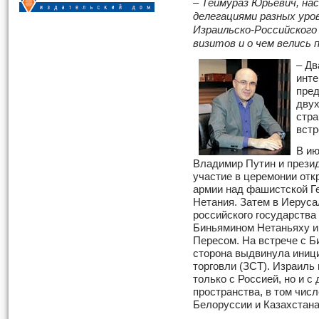
– Теймураз Юрьевич, на
делегациями разных уров
Израильско-Российского
визитов и о чем велись 
– Дв
инте
пред
двух
стра
встр
В ию
Владимир Путин и прези
участие в церемонии от
армии над фашистской Г
Нетания. Затем в Иеруса
российского государства
Биньямином Нетаньяху и
Пересом. На встрече с 
сторона выдвинула иниц
торговли (ЗСТ). Израиль
только с Россией, но и с
пространства, в том чис
Белоруссии и Казахстана