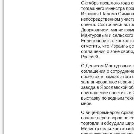
Октябрь прошлого года 
тогдашнего министра про
Израиля Шалома Симхона
непосредственном участ
совета. Состоялись встр
Дворковичем, министрам
Мантуровым и сельского
Если говорить о конкрет
отметить, что Израиль в
соглашения о зоне свобо
Россией.
С Денисом Мантуровым о
соглашения о сотруднич
проектах в рамках этого
запланированное израил
завода в Ярославской об
приглашение посетить в
выставку по водным техн
мире.
С вице-премьером Аркад
начале переговоров по с
торговли и обсудили шир
Министр сельского хозя