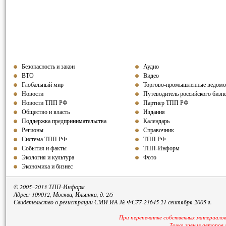
Безопасность и закон
Аудио
ВТО
Видео
Глобальный мир
Торгово-промышленные ведомо
Новости
Путеводитель российского бизн
Новости ТПП РФ
Партнер ТПП
РФ
Общество и власть
Издания
Поддержка предпринимательства
Календарь
Регионы
Справочник
Система ТПП РФ
ТПП РФ
События и факты
ТПП-Информ
Экология и культура
Фото
Экономика и бизнес
© 2005–2013 ТПП-Информ
Адрес: 109012, Москва, Ильинка, д. 2/5
Свидетельство о регистрации СМИ ИА № ФС77-21645 21 сентября 2005 г.
При перепечатке собственных материалов
Точка зрения авторов