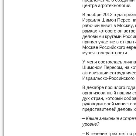
предложение о создании 
центра агротехнологий.
В ноябре 2012 года през
Израиля Шимон Перес н
рабочий визит в Москву, 
рамках которого он встре
деловыми кругами Росси
принял участие в открыт
Москве Российского евре
музея толерантности.
У меня состоялась лична
Шимоном Пересом, на ко
активизации сотрудничес
Израильско-Российского 
В декабре прошлого год
организованный нашим с
дух стран, который собра
руководителей министерс
представителей деловых 
– Какие знаковые встре
уровне?
– В течение трех лет по