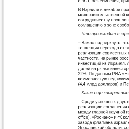
о ЗСТ, без сомнения, пр
В Израиле в декабре про
межправительственной к
сотрудничеству прошли 
соглашению о зоне свобо
– Что происходит в сф
– Важно подчеркнуть, чт
тенденция перехода от э
реализации совместных п
частности, на рынке рос
инвестиций из Израиля. 
долей на рынке инвестор
22%. По данным РИА «Но
коммерческую недвижимо
(4,4 млрд долларов) и П
– Какие еще конкретные
– Среди успешных двуст
реализацию соглашения 
между главной научной го
office), «Роснано» и «Ск
завода флагмана израил
Ярославской области, с