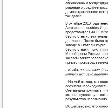
авиационным госпредпри
решение о создании росс
демонстрационного центр
так далее.
В октябре 2010 года гене
Aerospace Industries Ицх
представителями ГК «Рос
беспилотных летательны
долларов. Позже было п
заводе в Екатеринбурге.
беспилотники, приступил 
Минобороны России в сен
заказом заинтересовалис
пример производственной
– Когда, на ваш взгляд,
начнет активно внедрят
– На мой взгляд, мы подо
осознали необходимость 
Они начали понимать, чт
которая существует пока
результатов невозможно.
Общеизвестно, что моло