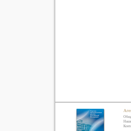
Аге
Обща
Наши
Конт