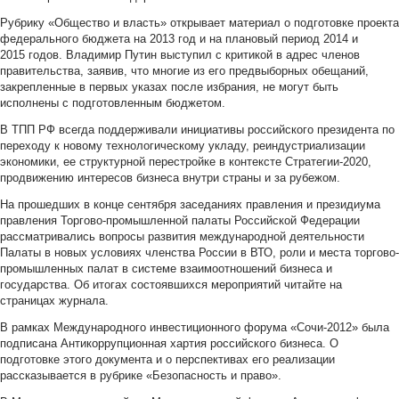
Рубрику «Общество и власть» открывает материал о подготовке проекта
федерального бюджета на 2013 год и на плановый период 2014 и
2015 годов. Владимир Путин выступил с критикой в адрес членов
правительства, заявив, что многие из его предвыборных обещаний,
закрепленные в первых указах после избрания, не могут быть
исполнены с подготовленным бюджетом.
В ТПП РФ всегда поддерживали инициативы российского президента по
переходу к новому технологическому укладу, реиндустриализации
экономики, ее структурной перестройке в контексте Стратегии-2020,
продвижению интересов бизнеса внутри страны и за рубежом.
На прошедших в конце сентября заседаниях правления и президиума
правления Торгово-промышленной палаты Российской Федерации
рассматривались вопросы развития международной деятельности
Палаты в новых условиях членства России в ВТО, роли и места торгово-
промышленных палат в системе взаимоотношений бизнеса и
государства. Об итогах состоявшихся мероприятий читайте на
страницах журнала.
В рамках Международного инвестиционного форума «Сочи-2012» была
подписана Антикоррупционная хартия российского бизнеса. О
подготовке этого документа и о перспективах его реализации
рассказывается в рубрике «Безопасность и право».