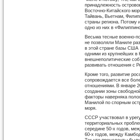
принадлежность островов
Восточно-Китайского мор
Тайвань, Вьетнам, Филип
страны региона. Потому
одно из них в «Филиппин
Весьма тесные военно-п
не позволяли Маниле ра
в этой стране базы США 
одними из крупнейших в
внешнеполитические соб
развивать отношения с Р
Кроме того, развитие ро
сопровождается все бол
отношениями. В январе 2
создании зоны свободной
факторы наверняка поло
Манилой по спорным ост
моря.
СССР участвовал в урег
территориальных пробле
середине 50-х годов, ме
60-х годов, между Камбо