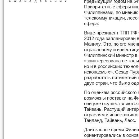
предыдущим годом на 54
Приоритетные сферы инв
Филиппинами, по мнению о
телекоммуникации, лесоп
сфера.
Вице-президент ТПП РФ у
2012 года запланирован 
Манилу. Это, по его мнен
отраслевому и инвестици
Филиппинский министр в о
«заинтересована не толь
но и в российских техно
ископаемых». Сезар Пур
разработать пятилетний 
двух стран, что было од
По оценкам российского 
возможны поставки на Фи
они уже осуществляются
Тайвань. Растущий инте
отраслям и инвестициям 
Таиланд, Тайвань, Лаос.
Длительное время Филип
ориентировались в осно