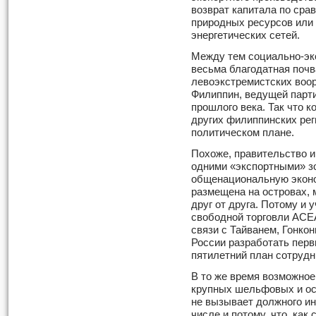
возврат капитала по сра
природных ресурсов или
энергетических сетей.
Между тем социально-эк
весьма благодатная почв
левоэкстремистских воо
Филиппин, ведущей парти
прошлого века. Так что к
других филиппинских реги
политическом плане.
Похоже, правительство и
одними «экспортными» з
общенациональную эконо
размещена на островах, 
друг от друга. Потому и
свободной торговли АСЕ
связи с Тайванем, Гонко
России разработать перв
пятилетний план сотрудн
В то же время возможное
крупных шельфовых и ос
не вызывает должного ин
числе и потому, что, ка