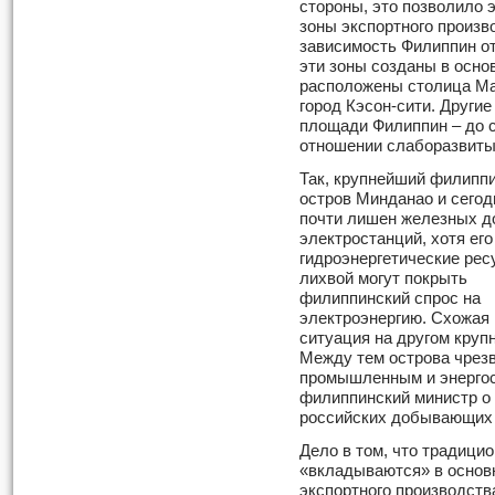
стороны, это позволило 
зоны экспортного произв
зависимость Филиппин от
эти зоны созданы в осно
расположены столица Ма
город Кэсон-сити. Други
площади Филиппин – до 
отношении слаборазвиты
Так, крупнейший филипп
остров Минданао и сегод
почти лишен железных до
электростанций, хотя его
гидроэнергетические рес
лихвой могут покрыть
филиппинский спрос на
электроэнергию. Схожая
ситуация на другом круп
Между тем острова чрез
промышленным и энергос
филиппинский министр о
российских добывающих 
Дело в том, что традиц
«вкладываются» в основ
экспортного производств