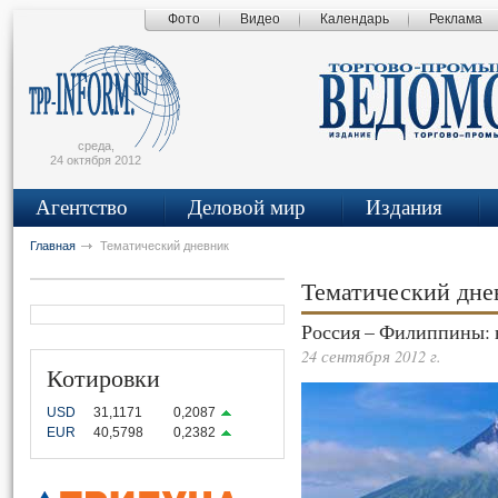
Фото
Видео
Календарь
Реклама
сьмо
айта
среда,
24 октября 2012
Агентство
Деловой мир
Издания
Главная
Тематический дневник
Тематический дн
Россия – Филиппины: 
24 сентября 2012 г.
Котировки
USD
31,1171
0,2087
EUR
40,5798
0,2382