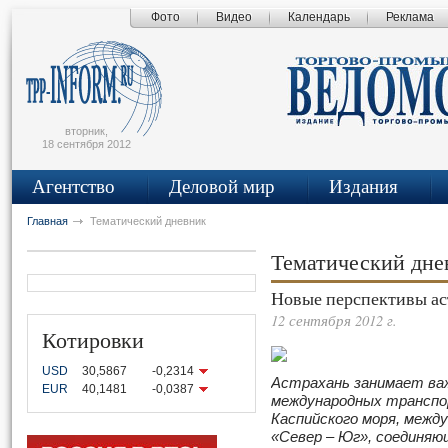
Фото
Видео
Календарь
Реклама
сьмо
айта
вторник,
18 сентября 2012
Агентство
Деловой мир
Издания
Главная
Тематический дневник
Тематический дн
Новые перспективы ас
12 сентября 2012 г.
Котировки
USD
30,5867
-0,2314
Астрахань занимает ва
EUR
40,1481
-0,0387
международных транспор
Каспийского моря, межд
«Север
–
Юг», соединяю