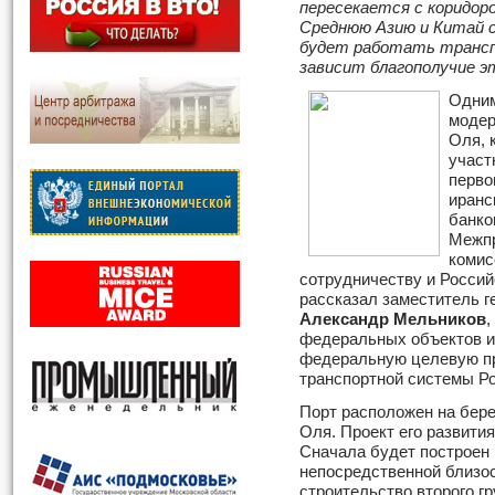
пересекается с коридор
Среднюю Азию и Китай с
будет работать транс
зависит благополучие эт
Одним
модер
Оля, 
участ
перво
иранс
банко
Межпр
комис
сотрудничеству и Россий
рассказал заместитель г
Александр Мельников
,
федеральных объектов и 
федеральную целевую п
транспортной системы Ро
Порт расположен на бере
Оля. Проект его развити
Сначала будет построен 
непосредственной близос
строительство второго гр