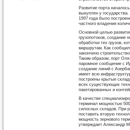
Развитие порта началось 
выкуплен у государства.
1997 года было построено
частного владения колич
Основной целью развити
грузопотоков, создание 
обработки тех грузов, ко
маршрутам. Как сообщил
закончено строительство
Таким образом, порт Ол
паромное сообщение с Ир
создание линий с Азерб
имеет всю инфраструктур
построены крытые склад
всех существующих техн
пакетированных и контей
В качестве специализиро
терминал мощностью 500 
силосных складов. При р
поставить вторую техно
мощность зернового терм
утверждает Александр М