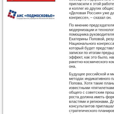
пригласили к этой работе
и коллег из других обще
«Деловая Россия» уже да
конгрессе», – сказал он.
По мнению председателя
модернизации и технолог
помощника руководителя
Екатерины Поповой, рез
Национального конгресса
который будет представл
записки по итогам преды
эффект, как это было, н
ракетно-космического ко
она.
Будущее российской и м
методах индикативного п
Попова. Хотя такие план
известными «пятилеткам
общего с советским про
роста должна иметь фо
властями и регионами. Д
консультантов приглаша
стратегического планиро