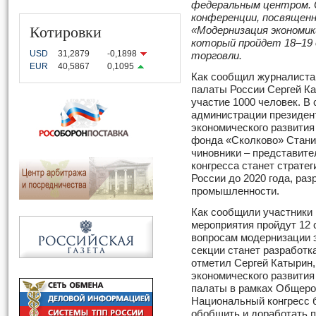
федеральным центром. О
конференции, посвященн
Котировки
«Модернизация экономик
который пройдет 18
–
19
USD
31,2879
-0,1898
торговли.
EUR
40,5867
0,1095
Как сообщил журналиста
палаты России Сергей Ка
участие 1000 человек. В
администрации президен
экономического развития
фонда «Сколково» Стани
чиновники – представите
конгресса станет страте
России до 2020 года, ра
промышленности.
Как сообщили участники 
мероприятия пройдут 12
вопросам модернизации 
секции станет разработк
отметил Сергей Катырин
экономического развити
палаты в рамках Общерос
Национальный конгресс 
обобщить и доработать 