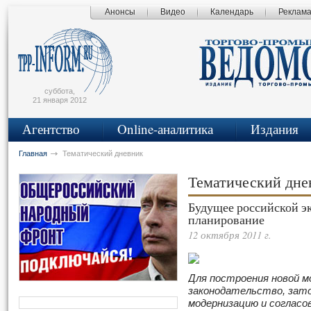
Анонсы
Видео
Календарь
Реклам
сьмо
айта
суббота,
21 января 2012
Агентство
Online-аналитика
Издания
Главная
Тематический дневник
Тематический дн
Будущее российской э
планирование
12 октября 2011 г.
Для построения новой м
законодательство, зат
модернизацию и согласо