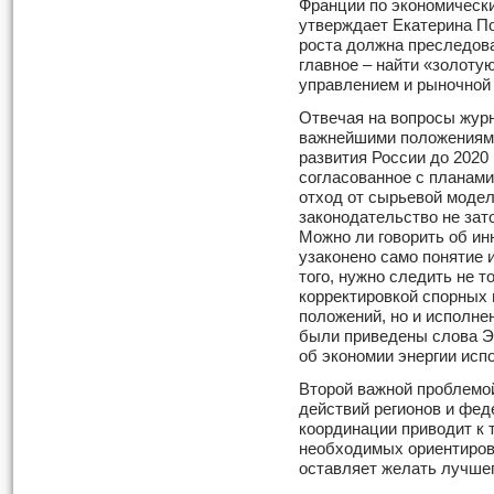
Франции по экономическ
утверждает Екатерина По
роста должна преследова
главное – найти «золот
управлением и рыночной
Отвечая на вопросы журн
важнейшими положениями
развития России до 2020
согласованное с планам
отход от сырьевой модел
законодательство не за
Можно ли говорить об инн
узаконено само понятие 
того, нужно следить не т
корректировкой спорных
положений, но и исполне
были приведены слова Э
об экономии энергии исп
Второй важной проблемо
действий регионов и фед
координации приводит к т
необходимых ориентиров,
оставляет желать лучшег