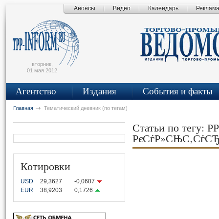
Анонсы
Видео
Календарь
Реклам
сьмо
айта
вторник,
01 мая 2012
Агентство
Издания
События и факты
Главная
Тематический дневник (по тегам)
Статьи по тегу: Р
РєСѓР»СЊС‚СѓСЂ
Котировки
USD
29,3627
-0,0607
EUR
38,9203
0,1726