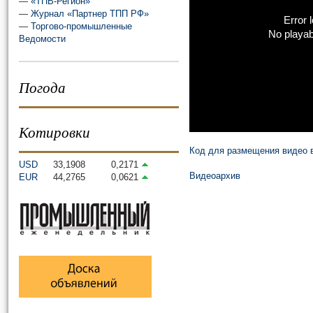
—
«ТПВ-Регион»
—
Журнал «Партнер ТПП РФ»
Error 
—
Торгово-промышленные
No playab
Ведомости
Погода
Котировки
Код для размещения видео в
USD
33,1908
0,2171
Видеоархив
EUR
44,2765
0,0621