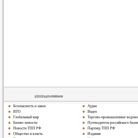
stmtnum
stmtnum
Безопасность и закон
Аудио
ВТО
Видео
Глобальный мир
Торгово-промышленные ведомо
Бизнес-новости
Путеводитель российского бизн
Новости ТПП РФ
Партнер ТПП РФ
Общество и власть
Издания