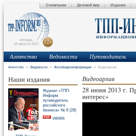
О компании
Деловой мир
Издания
сьмо
айта
пятница,
12+
23 августа 2013
Агентство
Ведомости
Путеводитель
Агентство
Ведомости
Фото/видеоинформация
Видеоархив
Видеоархив
Наши издания
28 июня 2013 г. 
Журнал «ТПП-
интерес»
Информ:
путеводитель
российского
бизнеса» № 8 (28)
скачать