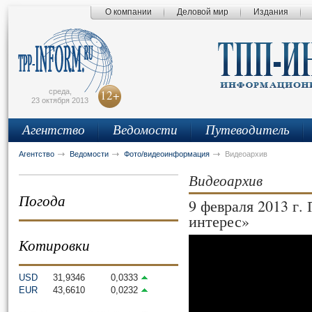
О компании
Деловой мир
Издания
сьмо
айта
среда,
12+
23 октября 2013
Агентство
Ведомости
Путеводитель
Агентство
Ведомости
Фото/видеоинформация
Видеоархив
Видеоархив
Погода
9 февраля 2013 г.
интерес»
Котировки
USD
31,9346
0,0333
EUR
43,6610
0,0232