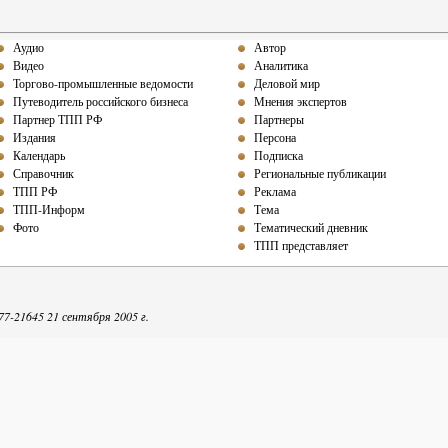
Аудио
Автор
Видео
Аналитика
Торгово-промышленные ведомости
Деловой мир
Путеводитель российского бизнеса
Мнения экспертов
Партнер ТПП РФ
Партнеры
Издания
Персона
Календарь
Подписка
Справочник
Региональные публикации
ТПП РФ
Реклама
ТПП-Информ
Тема
Фото
Тематический дневник
ТПП представляет
-21645 21 сентября 2005 г.
репечатке собственных материалов ТПП-Информ гиперссылка на интернет-издание обяза
Точка зрения авторов может не совпадать с мнением редакции.