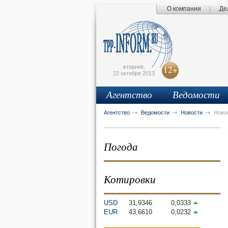
О компании
Де
Поиск по сайту
Главная страница
Написать письмо
Карта сайта
tpprf
E
вторник,
12+
22 октября 2013
Агентство
Ведомости
рус
eng
Агентство
Ведомости
Новости
Ново
Погода
Котировки
USD
31,9346
0,0333
EUR
43,6610
0,0232