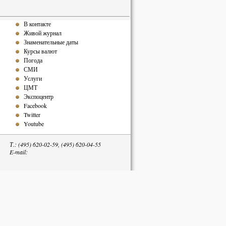
В контакте
Живой журнал
Знаменательные даты
Курсы валют
Погода
СМИ
Услуги
ЦМТ
Экспоцентр
Facebook
Twitter
Youtube
Т.: (495) 620-02-59, (495) 620-04-55
E-mail:
тельна.