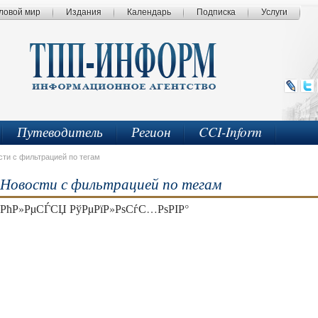
ловой мир
Издания
Календарь
Подписка
Услуги
Путеводитель
Регион
CCI-Inform
сти с фильтрацией по тегам
Новости с фильтрацией по тегам
РћР»РµСЃСЏ РўРµРїР»РѕСѓС…РѕРІР°