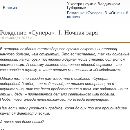
У костра науки c Владимиром
Губаревым
В архив
Рождение «Супера». 3. «Огненный
шторм»
Рождение «Супера». 1. Ночная заря
16 сентября 2011 г.
В истории создания термоядерного оружия секретных страниц
намного больше, чем открытых. Это естественно, так как основные
принципы, на которых построена ядерная мощь страны, остаются
неизменными. А потому главное достояние ядерной державы
–
те,
кого иногда в шутку, а чаще всерьез мы называем «бомбоделами».
Однако то, что сегодня нам известно о создании «Супера»
–
водородной бомбы,
–
на мой взгляд, не только интересно, но и
поучительно, так как дает представление о том, как работали наши
отцы и деды
–
проявляются детали свершенного ими подвига.
Необычного, иногда непостижимого, но всегда волнующего.
Нам есть чему учиться у предков, хотя до сих пор все происшедшее
кажется фантастическим.
А разве оно было иным?