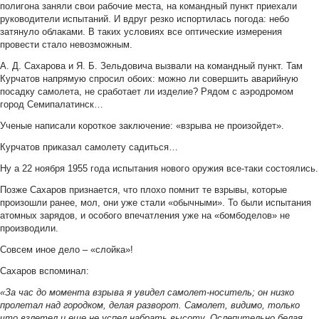
полигона заняли свои рабочие места, на командный пункт приехали
руководители испытаний. И вдруг резко испортилась погода: небо
затянуло облаками. В таких условиях все оптические измерения
провести стало невозможным.
А. Д. Сахарова и Я. Б. Зельдовича вызвали на командный пункт. Там
Курчатов напрямую спросил обоих: можно ли совершить аварийную
посадку самолета, не сработает ли изделие? Рядом с аэродромом
город Семипалатинск…
Ученые написали короткое заключение: «взрыва не произойдет».
Курчатов приказал самолету садиться…
Ну а 22 ноября 1955 года испытания нового оружия все-таки состоялись.
Позже Сахаров признается, что плохо помнит те взрывы, которые
произошли ранее, мол, они уже стали «обычными». То были испытания
атомных зарядов, и особого впечатления уже на «бомбоделов» не
производили.
Совсем иное дело – «слойка»!
Сахаров вспоминал:
«За час до момента взрыва я увидел самолет-носитель; он низко
пролетал над городком, делая разворот. Самолет, видимо, только
что взлетел и еще не успел набрать высоту. Ослепительно белая