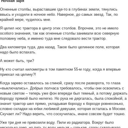
Ночная заря
Огненные столбы, выраставшие где-то в глубинах земли, тянулись
ввысь и уходили в ночное небо. Наверное, до самых звезд. Так, по
крайней мере, чудилось мне.
Я целил нос трактора в центр этих столбов. Впрочем, это не имело
особого значения, так как огненные столбы занимали всю северную
половину неба, и именно туда мне следовало вести трактор.
Два километра туда, два назад. Такое было целинное поле, которая
надо было вспахать.
А может быть, три?
Ну кто считал километры в том памятном 55-м году, когда я впервые
приехал на целину?!
Когда зарево оставалось за спиной, сразу после разворота, то глаза
«выключались». Добрых полчаса требовалось, чтобы они освоились с
новым светом – теперь уже фон впереди был темный, а потому держать
борозду прямой было нелегко. Но рука не дергалась, была спокойной, а
значит трактор шел прямо, укладывая борозду к борозде ровнехонько,
словно складки на юбки любимой девушки, которая осталась в Москве.
Скучает ли? Надо верить, что соскучилась, иначе совсем будет тошно.
Уже три дня не привозили воду. Пили из радиатора. Вокруг было
несколько озер, но пить ту воду нельзя – горькая, сразу схватывало