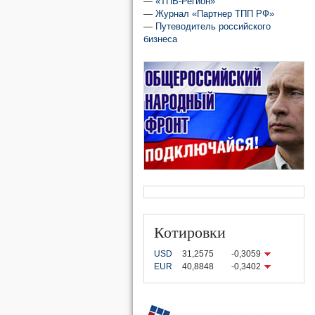
—
«ТПВ-Регион»
—
Журнал «Партнер ТПП РФ»
—
Путеводитель российского
бизнеса
Котировки
USD
31,2575
-0,3059
EUR
40,8848
-0,3402