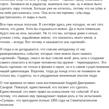
горло. Заливали ее в радиатор, выкипала она там, ну и можно было
сделать пару глотков. Больше уже не хотелось, потому что на губах и
на небе рассыпалась соль. Она жгла нестерпимо, губы ведь
растрескались от жары и пыли.
Все-таки ночью получше. В сентябре здесь уже холодно, но нет того
пекла, что днем. Хотя бы отдышаться можно. Да и пыли поменьше,
будто она на ночь засыпает. Не то что мы, которые днем и ночью
утюжат степь, вздыбливая землю, что покоилось много веков, а
точнее – всегда. Вот потому и называется она «целиной».
Я тогда и не догадывался, что совсем неподалеку от нас
разворачивались события, которые тоже можно было назвать
«целиной». Правда, смысл ее был совсем иной: речь шла о создании
самого ужасного в истории человечества оружия – термоядерного. Это
была «целина» не только в физике и науке, но и в самом существовании
нашей цивилизации. Впрочем, тогда до конца этого не понимали не
только мы, студенты, но и умудренные жизненным опытом люди.
О том времени оставил свои воспоминания Андрей Дмитриевич
Сахаров. Пожалуй, единственный, кто посмел это сделать.
Единственный, кто имел право на осмысление тех событий. И все
потому, что именно ему принадлежит первая роль в тех испытаниях
«Супера», что проходили осенью 1955 года на Семипалатинском
полигоне.