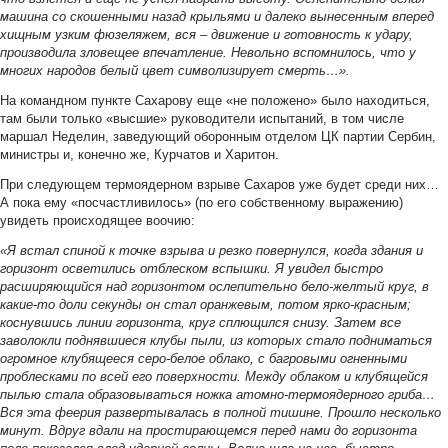
машина со скошенными назад крыльями и далеко вынесенным вперед
хищным узким фюзеляжем, вся – движение и готовность к удару,
производила зловещее впечатление. Невольно вспомнилось, что у
многих народов белый цвет символизирует смерть…».
На командном пункте Сахарову еще «не положено» было находиться,
там были только «высшие» руководители испытаний, в том числе
маршал Неделин, заведующий оборонным отделом ЦК партии Сербин,
министры и, конечно же, Курчатов и Харитон.
При следующем термоядерном взрыве Сахаров уже будет среди них…
А пока ему «посчастливилось» (по его собственному выражению)
увидеть происходящее воочию:
«Я встал спиной к точке взрыва и резко повернулся, когда здания и
горизонт осветились отблеском вспышки. Я увидел быстро
расширяющийся над горизонтом ослепительно бело-желтый круг, в
какие-то доли секунды он стал оранжевым, потом ярко-красным;
коснувшись линии горизонта, круг сплющился снизу. Затем все
заволокли поднявшиеся клубы пыли, из которых стало подниматься
огромное клубящееся серо-белое облако, с багровыми огненными
проблесками по всей его поверхности. Между облаком и клубящейся
пылью стала образовываться ножка атомно-термоядерного гриба…
Вся эта феерия развертывалась в полной тишине. Прошло несколько
минут. Вдруг вдали на простирающемся перед нами до горизонта