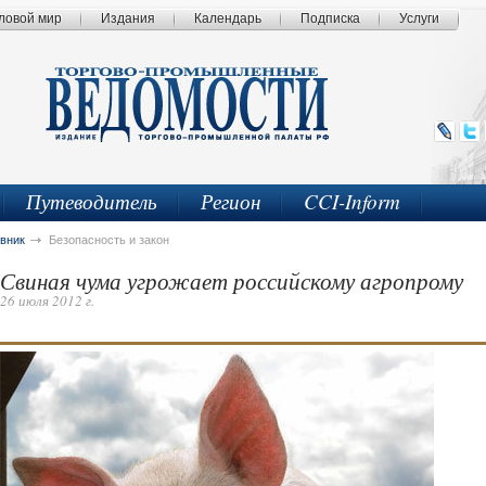
ловой мир
Издания
Календарь
Подписка
Услуги
Путеводитель
Регион
CCI-Inform
вник
Безопасность и закон
Свиная чума угрожает российскому агропрому
26 июля 2012 г.