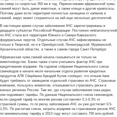
на север со скоростью 350 км в год. Переносчиками африканской чумы
свиней могут быть дикие животные, а также клещи и другие кровососы.
Поэтому даже если территория полностью зачищена от кабанов и
свиней, вирус может сохраняться на ней еще несколько десятилетий.
В настоящее время случаи заболевания АЧС зарегистрированы в
двадцати субъектах Российской Федерации. Постоянно неблагополучной
по АЧС стала вся территория Южного и Северо-Кавказского
федеральных округов. Отдельные случаи АЧС зафиксированы не
только в Тверской, но и в Оренбургской, Ленинградской, Мурманской,
Архангельской областях, а также в самом городе Санкт-Петербург.
Африканская чума свиней начала сказываться не только на
животноводстве. Банки также стали учитывать фактор АЧС при
кредитовании аграриев. На годовом собрании Национального союза
свиноводов в начале июля начальник отдела развития кредитных
продуктов АПК Сбербанка Аркадий Кулик сообщил, что отныне банк
будет требовать от заемщиков отдельной страховки по АЧС. Страховые
компании, пользуясь моментом, отказываются страховать риски в
южных регионах России. Там же, где случаи заболевания пока редки,
они поднимают тарифы. По данным Национального союза свиноводов,
если средний тариф по многим рискам составляет 0,1-0,3% от
страховой суммы, то по риску заболевания АЧС он уже достигает 0,5-
1,5%. По расчетам союза, затраты аграриев на страхование рисков АЧС
по минимальному тарифу в 2013 году могут составить 700 млн рублей.