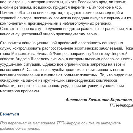
целые страны, в истории известны, и хотя России это вряд ли грозит,
многим регионам, возможно, придется перейти на импортное мясо.
Помимо собственно свиноводства, страдают кормопроизводящий и
зерновой сектора, поскольку возможна передача вируса с кормами и их
компонентами, произведенными в неблагополучных регионах.
Соответственно на эту продукцию вводятся различные ограничения, что
наносит существенный ущерб производителям зерна.
Становится общенациональной проблемой способность санитарных
служб контролировать распространение экзотических заболеваний. Пока
глава Минсельхоза Николай Федоров направил губернатору Тверской
области Андрею Шевелеву письмо, в котором выразил обеспокоенность
ухудшением ситуации. Однако все ограничилось запретом на ввоз и
вывоз свиней. Санитарные службы продолжают фиксировать новые
вспышки заболевания и выявляют больных животных. То, что вирус был
обнаружен на одном из крупнейших свиноводческих комплексов
области, говорит о качественном ухудшении ситуации и увеличении
масштабов проблемы.
Анастасия Казимирко-Кириллова
,
ТПП-Информ
Вернуться
При перепечатке материалов ТПП-Информ ссылка на интернет-
издание обязательна.