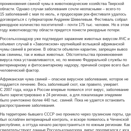
проникновения свиной чумы в животноводческие хозяйства Тверской
области. Однако случаи заболевания сочли неопасными – всего-то
15 заболеваний с мая по июль, и продюсерам рок-фестиваля удалось
договориться с губернатором Андреем Шевелевым. Фестиваль собрал
рекордное количество посетителей – почти 175 тыс. человек. Но в этом
году животноводству области придется понести рекордные потери.
Россельхознадзор уже подтвердил заражение животных вирусом АЧС и
объявил случай в «Заволжском» крупнейшей вспышкой африканской
чумы свиней в регионе. В области объявлен карантин, запрещен вывоз
как свинины, так и живых животных. Обстоятельства проникновения
вируса пока устанавливаются, но, по мнению Федеральной службы по
ветеринарному и фитосанитарному надзору, причиной скорее всего был
человеческий фактор.
Африканская чума свиней – опасное вирусное заболевание, которое не
поддается лечению. Весь заболевший скот, как правило, умирает.
С 2007 года, когда в России впервые появился этот вирус, заболевание
было зарегистрировано в 24 регионах, а для локализации эпидемии
было уничтожено более 440 тыс. свиней. Пока не удается остановить
распространение заболевания.
На территорию бывшего СССР оно проникло через грузинские порты, где
был ослаблен ветеринарный контроль, и вскоре появилось в Чеченской
республике, а оттуда начало распространяться по южным регионам. Как
свидетельствуют данные Россельхознадзора, вирус продвигался с юга