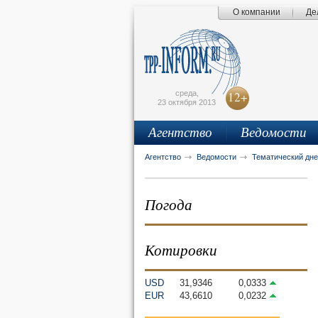
О компании
Де
Поиск по сайту
Главная страница
Написать письмо
Карта сайта
tpprf
E
среда,
12+
23 октября 2013
Агентство
Ведомости
рус
eng
Агентство
Ведомости
Тематический дне
Погода
Котировки
USD
31,9346
0,0333
EUR
43,6610
0,0232