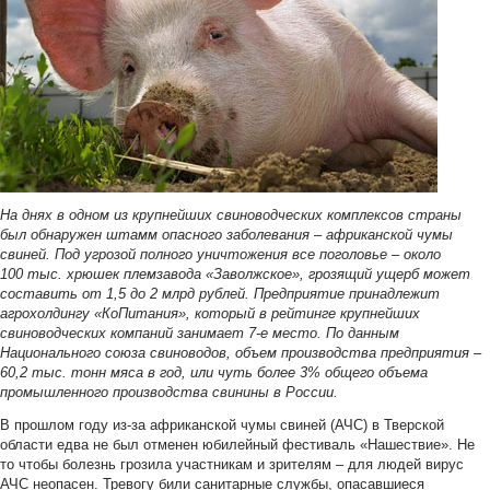
На днях в одном из крупнейших свиноводческих комплексов страны
был обнаружен штамм опасного заболевания – африканской чумы
свиней. Под угрозой полного уничтожения все поголовье – около
100 тыс. хрюшек племзавода «Заволжское», грозящий ущерб может
составить от 1,5 до 2 млрд рублей. Предприятие принадлежит
агрохолдингу «КоПитания», который в рейтинге крупнейших
свиноводческих компаний занимает 7-е место. По данным
Национального союза свиноводов, объем производства предприятия
–
60,2 тыс. тонн мяса в год, или чуть более 3% общего объема
промышленного производства свинины в России.
В прошлом году из-за африканской чумы свиней (АЧС) в Тверской
области едва не был отменен юбилейный фестиваль «Нашествие». Не
то чтобы болезнь грозила участникам и зрителям – для людей вирус
АЧС неопасен. Тревогу били санитарные службы, опасавшиеся