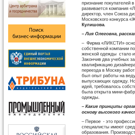
признание покупателей в 
развивается компания «
директор, член Союза ди
Московского конкурса «
Кулишова
.
– Лия Олеговна, расск
– Фирма «ЛИКСТИ» основ
собственной компании по
женской одежды стало ит
Закончив два учебных за
квалификацию дизайнера
переезда в Москву рабо
был опыт работы на вед
выпускающих одежду. Но
идей, требовалось собст
была открыта мини-фабр
одежды.
– Какие принципы орг
основу высокого каче
– Первое - это професси
специалисты имеют сред
образования. Производст