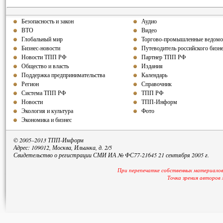
Безопасность и закон
Аудио
ВТО
Видео
Глобальный мир
Торгово-промышленные ведомо
Бизнес-новости
Путеводитель российского бизн
Новости ТПП РФ
Партнер ТПП РФ
Общество и власть
Издания
Поддержка предпринимательства
Календарь
Регион
Справочник
Система ТПП РФ
ТПП РФ
Новости
ТПП-Информ
Экология и культура
Фото
Экономика и бизнес
© 2005–2013 ТПП-Информ
Адрес: 109012, Москва, Ильинка, д. 2/5
Свидетельство о регистрации СМИ ИА № ФС77-21645 21 сентября 2005 г.
При перепечатке собственных материалов
Точка зрения авторов