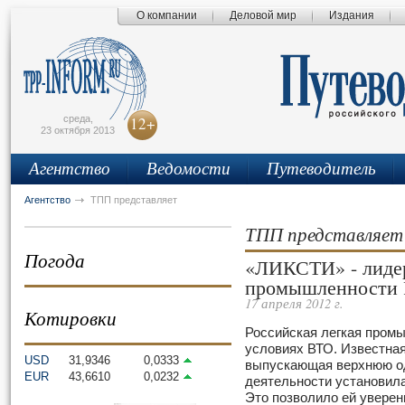
О компании
Деловой мир
Издания
сьмо
айта
среда,
12+
23 октября 2013
Агентство
Ведомости
Путеводитель
Агентство
ТПП представляет
ТПП представляет
Погода
«ЛИКСТИ» - лиде
промышленности 
17 апреля 2012 г.
Котировки
Российская легкая промы
условиях ВТО. Известна
USD
31,9346
0,0333
выпускающая верхнюю од
EUR
43,6610
0,0232
деятельности установила
Это позволило ей уверен