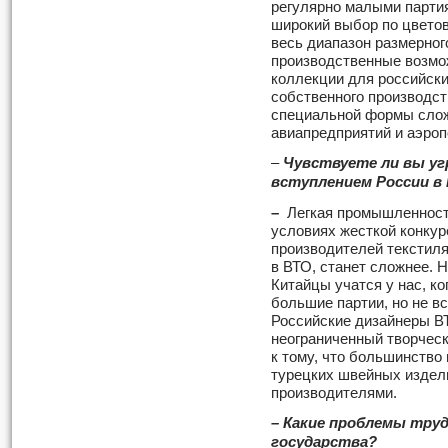
регулярно малыми парти
широкий выбор по цветов
весь диапазон размерного
производственные возмо
коллекции для российск
собственного производст
специальной формы слож
авиапредприятий и аэроп
–
Чувствуете ли вы угр
вступлением России в
–
Легкая промышленность
условиях жесткой конку
производителей текстил
в ВТО, станет сложнее. 
Китайцы учатся у нас, к
большие партии, но не в
Российские дизайнеры ВТ
неограниченный творчес
к тому, что большинство
турецких швейных издел
производителями.
– Какие проблемы тру
государства?