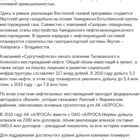
гелиевой промышленностью.
Здесь в рамках реализации Восточной газовой программы создается
Якутский центр газодобычи на основе Чаяндинско-Ботуобинской группы
месторождений газа. Совместно с компанией «Газпром» определены
основные этапы обустройства Чаяндинского нефтегазоконденсатного
месторождения. В едином коридоре с нефтепроводной системой
планируется строительство газотранспортной системы Якутия –
Хабаровск – Владивосток.
Компанией «Сургутнефтегаз» начато освоение Талаканского и
Алинского месторождений нефти. Общий объем инвестиций в проект, а
также затрат на покупку лицензии и развитие социальной
инфраструктуры составляет 217 млрд рублей. В 2010 году добыто 3,3
млн тонн нефти, в этом году планируется увеличить добычу до 5,4 млн
тонн, к 2015 году – до 7,8 млн тонн.
По всем участкам нефтегазовых месторождений проходит федеральная
автодорога «Вилюй», которая связывает Ленский с Мирнинским
районом, обеспечивая основные грузопотоки для АК «АЛРОСА».
В 2010 году АК «АЛРОСА» вместе с ОАО «АЛРОСА-Нюрба» добыла
алмазов на 2180 млн долларов, объем реализации алмазов составил
3483,6 млн долларов – рекордный показатель за всю историю компании.
Для поддержания достигнутого уровня добычи компания планирует