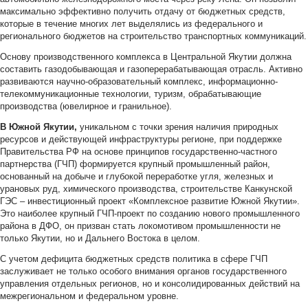
максимально эффективно получить отдачу от бюджетных средств,
которые в течение многих лет выделялись из федерального и
регионального бюджетов на строительство транспортных коммуникаций.
Основу производственного комплекса в Центральной Якутии должна
составить газодобывающая и газоперерабатывающая отрасль. Активно
развиваются научно-образовательный комплекс, информационно-
телекоммуникационные технологии, туризм, обрабатывающие
производства (ювелирное и гранильное).
В Южной Якутии,
уникальном с точки зрения наличия природных
ресурсов и действующей инфраструктуры регионе, при поддержке
Правительства РФ на основе принципов государственно-частного
партнерства (ГЧП) формируется крупный промышленный район,
основанный на добыче и глубокой переработке угля, железных и
урановых руд, химического производства, строительстве Канкунской
ГЭС – инвестиционный проект «Комплексное развитие Южной Якутии».
Это наиболее крупный ГЧП-проект по созданию нового промышленного
района в ДФО, он призван стать локомотивом промышленности не
только Якутии, но и Дальнего Востока в целом.
С учетом дефицита бюджетных средств политика в сфере ГЧП
заслуживает не только особого внимания органов государственного
управления отдельных регионов, но и консолидированных действий на
межрегиональном и федеральном уровне.