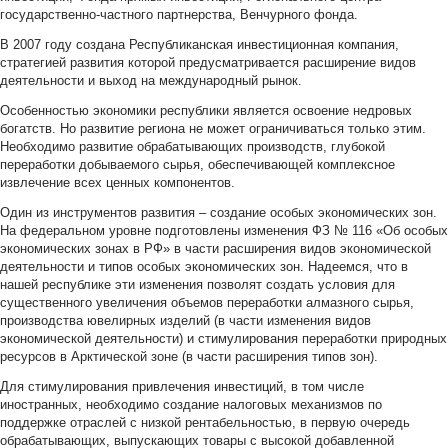
государственно-частного партнерства, Венчурного фонда.
В 2007 году создана Республиканская инвестиционная компания,
стратегией развития которой предусматривается расширение видов
деятельности и выход на международный рынок.
Особенностью экономики республики является освоение недровых
богатств. Но развитие региона не может ограничиваться только этим.
Необходимо развитие обрабатывающих производств, глубокой
переработки добываемого сырья, обеспечивающей комплексное
извлечение всех ценных компонентов.
Один из инструментов развития – создание особых экономических зон.
На федеральном уровне подготовлены изменения ФЗ № 116 «Об особых
экономических зонах в РФ» в части расширения видов экономической
деятельности и типов особых экономических зон. Надеемся, что в
нашей республике эти изменения позволят создать условия для
существенного увеличения объемов переработки алмазного сырья,
производства ювелирных изделий (в части изменения видов
экономической деятельности) и стимулирования переработки природных
ресурсов в Арктической зоне (в части расширения типов зон).
Для стимулирования привлечения инвестиций, в том числе
иностранных, необходимо создание налоговых механизмов по
поддержке отраслей с низкой рентабельностью, в первую очередь
обрабатывающих, выпускающих товары с высокой добавленной