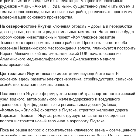
строительство и введение в эксплуатацию мощностей подземных
рудников «Мир», «Айхал», «Удачный», существенно увеличить объем и
темпы геологоразведочных и поисковых работ, реализовать программу
модернизации основного производства.
На северо-востоке Якутии
ключевая отрасль – добыча и переработка
драгоценных, цветных и редкоземельных металлов. На их основе будет
сформирован инвестиционный проект «Комплексное развитие
Томпонского горнопромышленного района». Проект включает в себя
освоение Нежданинского месторождения золота, планируется построить
Верхне-Менкеченский полиметаллический ГОК, начать освоение
Агылкинского медно-вольфрамового и Джалканского медного
месторождений.
Центральная Якутия
пока не имеет доминирующей отрасли. В
основном здесь развиты электроэнергетика, стройиндустрия, сельское
хозяйство, местная промышленность.
Постепенно в Якутске формируется мощный транспортно-логистический
узел водного, автомобильного, железнодорожного и воздушного
транспорта. Три федеральные и региональные дороги («Лена»,
«Колыма», «Вилюй») сходятся в Якутске, строится железная дорога
Беркакит –Томмот – Якутск, реконструируется взлетно-посадочная
полоса и строится новый терминал в аэропорту Якутска.
Пока не решен вопрос о строительстве ключевого звена – совмещенного
автомобильно-железнодорожного моста через реку Лена. Он позволит