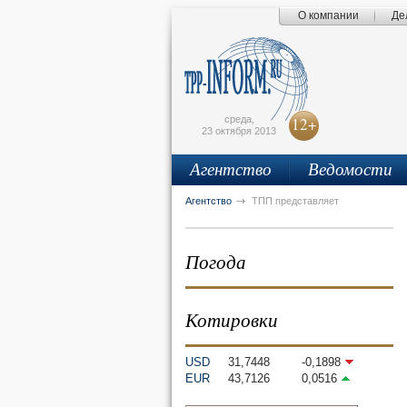
О компании
Де
Поиск по сайту
Главная страница
Написать письмо
Карта сайта
tpprf
E
среда,
12+
23 октября 2013
Агентство
Ведомости
рус
eng
Агентство
ТПП представляет
Погода
Котировки
USD
31,7448
-0,1898
EUR
43,7126
0,0516