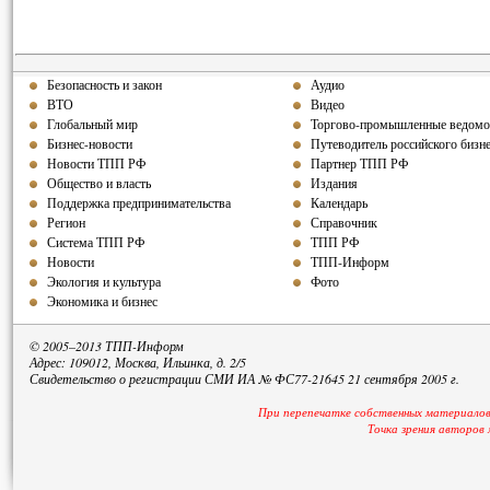
Безопасность и закон
Аудио
ВТО
Видео
Глобальный мир
Торгово-промышленные ведомо
Бизнес-новости
Путеводитель российского бизн
Новости ТПП РФ
Партнер ТПП РФ
Общество и власть
Издания
Поддержка предпринимательства
Календарь
Регион
Справочник
Система ТПП РФ
ТПП РФ
Новости
ТПП-Информ
Экология и культура
Фото
Экономика и бизнес
© 2005–2013 ТПП-Информ
Адрес: 109012, Москва, Ильинка, д. 2/5
Свидетельство о регистрации СМИ ИА № ФС77-21645 21 сентября 2005 г.
При перепечатке собственных материалов
Точка зрения авторов