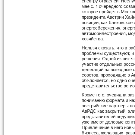
спектру отраслей. Неслу
мае с. г. очередного сов
которое пройдет в Москв
президента Австрии Хай
позиции, как банковское
энергосбережения, энер
автомобилестроения, мо
хозяйства.
Нельзя сказать, что в р
проблемы существуют, и 
решения. Одной из них я
участие отдельных росс
делегаций на выездные 
советов, проходящие в Ав
объясняется, но одно оч
представительство регио
Кроме того, очевидна ра
пониманию формата и на
австрийские партнеры по
АвРДС как закрытый, эл
представителей ведущих
уже имеют деловые конта
Привлечение в него новы
бизнеса, желающих разв