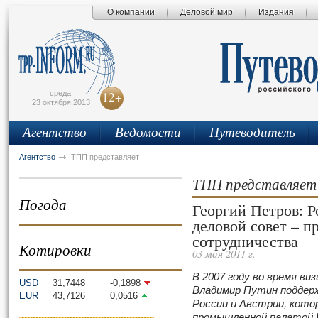
О компании
Деловой мир
Издания
сьмо
айта
среда,
12+
23 октября 2013
Агентство
Ведомости
Путеводитель
Агентство
ТПП представляет
ТПП представляет
Погода
Георгий Петров: 
деловой совет – п
сотрудничества
Котировки
03 мая 2011 г.
В 2007 году во время в
USD
31,7448
-0,1898
Владимир Путин поддерж
EUR
43,7126
0,0516
России и Австрии, кото
промышленной палатой 