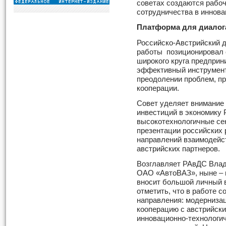
советах создаются рабоч
сотрудничества в иннова
Платформа для диалог
Российско-Австрийский д
работы позиционировал 
широкого круга предприн
эффективный инструмент
преодолении проблем, п
кооперации.
Совет уделяет внимание
инвестиций в экономику 
высокотехнологичные сек
презентации российских 
направлений взаимодейс
австрийских партнеров.
Возглавляет РАвДС Влад
ОАО «АвтоВАЗ», ныне – 
вносит большой личный в
отметить, что в работе 
направления: модернизац
кооперацию с австрийск
инновационно-технологи