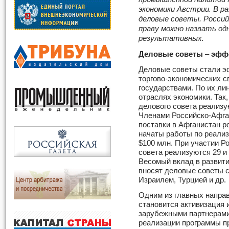
экономики Австрии. В р
деловые советы. Россий
праву можно назвать од
результативных.
Деловые советы
–
эфф
Деловые советы стали э
торгово-экономических с
государствами. По их ли
отраслях экономики. Так
делового совета реализуе
Членами Российско-Афга
поставки в Афганистан р
начаты работы по реализ
$100 млн. При участии Р
совета реализуются 29 и
Весомый вклад в развити
вносят деловые советы с
Израилем, Турцией и др
Одним из главных напра
становится активизация 
зарубежными партнерами,
реализации программы п