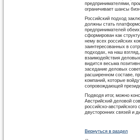
предпринимателями, прои
ограничивает шансы биз
Российский подход заклю
должны стать платформо
предпринимателей обеих 
сформирован как структу
нему всех российских ко
заинтересованных в сотр
подходах, на наш взгляд
взаимодействия деловых 
видится весьма позитивн
заседание деловых совет
расширенном составе, пр
компаний, которые войду
сопровождающей президе
Подводя итог, можно конс
Австрийский деловой сов
российско-австрийского 
двусторонних связей и д
Вернуться в раздел