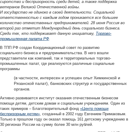
сиротство и беспризорность среди детей, а также поддержка
ветеранов Великой Отечественной войны.
И государство не одиноко в своей деятельности. Социальной
ответственностью с каждым годом проникается все большее
количество отечественных предпринимателей. 28 июня Россия во
второй раз отметит Международный день социального бизнеса.
Среди тех, кто поддерживает данную инициативу,
Торгово-
промышленная палата РФ
.
В ТПП РФ создан Координационный совет по развитию
социального бизнеса и предпринимательства. В него вошли
представители как компаний, так и территориальных торгово-
промышленных палат, где реализуются различные социальные
программы
(в частности, интересен и успешен опыт Химкинской и
Рязанской палат), банковских структур и государственных
органов.
Активно развивается институт оказания отечественным бизнесом
помощи детям, детским домам и социальным учреждениям. Один из
таких примеров – Благотворительный фонд
«Центр помощи
беспризорным детям»
, созданный в 2002 году Евгением Примаковым.
Только в прошлом году он оказал помощь 161 детскому учреждению в
30 регионах России на сумму более 30 млн рублей.