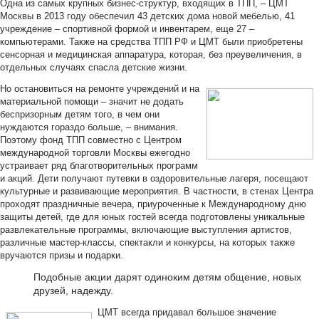
Одна из самых крупных бизнес-структур, входящих в ТПП, – ЦМТ
Москвы в 2013 году обеспечил 43 детских дома новой мебелью, 41
учреждение – спортивной формой и инвентарем, еще 27 –
компьютерами. Также на средства ТПП РФ и ЦМТ были приобретены
сенсорная и медицинская аппаратура, которая, без преувеличения, в
отдельных случаях спасла детские жизни.
Но остановиться на ремонте учреждений и на
материальной помощи – значит не додать
беспризорным детям того, в чем они
нуждаются гораздо больше, – внимания.
Поэтому фонд ТПП совместно с Центром
международной торговли Москвы ежегодно
устраивает ряд благотворительных программ
и акций. Дети получают путевки в оздоровительные лагеря, посещают
культурные и развивающие мероприятия. В частности, в стенах Центра
проходят праздничные вечера, приуроченные к Международному дню
защиты детей, где для юных гостей всегда подготовлены уникальные
развлекательные программы, включающие выступления артистов,
различные мастер-классы, спектакли и конкурсы, на которых также
вручаются призы и подарки.
Подобные акции дарят одиноким детям общение, новых
друзей, надежду.
ЦМТ всегда придавал большое значение