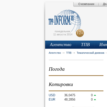
О компании
Де
Поиск по сайту
Главная страница
Написать письмо
Карта сайта
tpprf
E
понедельник,
12+
11 августа 2014
Агентство
ТПВ
Инт
рус
eng
Агентство
ТПВ
Тематический дневник
Погода
Котировки
USD
36,0475
0
EUR
48,2856
0