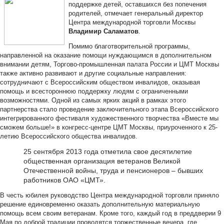
поддержке детей, оставшихся без попечения
родителей, отмечает генеральный директор
Центра международной торговли Москвы
Владимир Саламатов
.
Помимо благотворительной программы,
направленной на оказание помощи нуждающимся в дополнительном
внимании детям, Торгово-промышленная палата России и ЦМТ Москвы
также активно развивают и другие социальные направления:
сотрудничают с Всероссийским обществом инвалидов, оказывая
помощь и всестороннюю поддержку людям с ограниченными
возможностями. Одной из самых ярких акций в рамках этого
партнерства стало проведение заключительного этапа Всероссийского
интегрированного фестиваля художественного творчества «Вместе мы
сможем больше!» в конгресс-центре ЦМТ Москвы, приуроченного к 25-
летию Всероссийского общества инвалидов.
25 сентября 2013 года отметила свое десятилетие
общественная организация ветеранов Великой
Отечественной войны, труда и пенсионеров – бывших
работников ОАО «ЦМТ».
В честь юбилея руководство Центра международной торговли приняло
решение единовременно оказать дополнительную материальную
помощь всем своим ветеранам. Кроме того, каждый год в преддверии 9
Мая по доброй традиции проводятся торжественные вечера, где