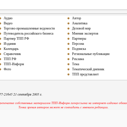
Аудио
Автор
Видео
Аналитика
Торгово-промышленные ведомости
Деловой мир
Путеводитель российского бизнеса
Мнения экспертов
Партнер ТПП РФ
Партнеры
Издания
Персона
Календарь
Подписка
Справочник
Региональные публикации
ТПП РФ
Реклама
ТПП-Информ
Тема
Фото
Тематический дневник
ТПП представляет
-21645 21 сентября 2005 г.
репечатке собственных материалов ТПП-Информ гиперссылка на интернет-издание обяза
Точка зрения авторов может не совпадать с мнением редакции.