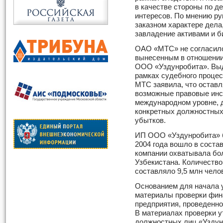
в качестве стороны по д
интересов. По мнению ру
заказном характере дела
завладение активами и б
ОАО «МТС» не согласило
вынесенным в отношении
ООО «Уздунробита». Выд
рамках судебного процес
МТС заявила, что оставл
возможные правовые инс
международном уровне, д
конкретных должностных
убытков.
ИП ООО «Уздунробита» бы
2004 года вошло в соста
компании охватывала бо
Узбекистана. Количество
составляло 9,5 млн чело
Основанием для начала 
материалы проверки фин
предприятия, проведенно
В материалах проверки у
должностных лиц «Уздун