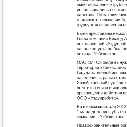
«многочисленные грубые
использовались незакон
налогов». По заключению
гендиректор компании Б
группу для извлечения н
Были арестованы нескол
Глава компании Бехзод А
возглавивший «Уздунроби
начале августа он был о
покинул Узбекистан.
ОАО «МТС» была вынужде
территории Узбекистана,
Государственной инспекци
населения страны остала
Хозяйственный суд Ташк
агентства связи и инфор
прекращении действия в
ООО «Уздунробита».
Во втором квартале 2012
1 млрд долларов убытка
компании в Узбекистане.
Правоохранительные орга