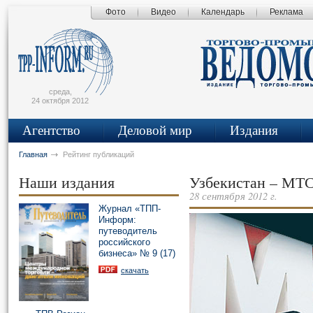
Фото
Видео
Календарь
Реклама
сьмо
айта
среда,
24 октября 2012
Агентство
Деловой мир
Издания
Главная
Рейтинг публикаций
Наши издания
Узбекистан – МТС
28 сентября 2012 г.
Журнал «ТПП-
Информ:
путеводитель
российского
бизнеса» № 9 (17)
скачать