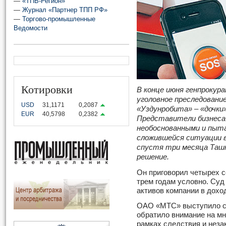
—
«ТПВ-Регион»
—
Журнал «Партнер ТПП РФ»
—
Торгово-промышленные
Ведомости
Котировки
В конце июня генпрокур
уголовное преследовани
USD
31,1171
0,2087
«Уздунробита» – «дочки
EUR
40,5798
0,2382
Представители бизнеса 
необоснованными и пыта
сложившейся ситуации в
спустя три месяца Ташк
решение.
Он приговорил четырех 
трем годам условно. Суд
активов компании в дохо
ОАО «МТС» выступило с
обратило внимание на м
рамках следствия и неза