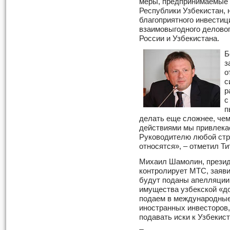
меры, предпринимаемые 
Республики Узбекистан, 
благоприятного инвестиц
взаимовыгодного делово
России и Узбекистана.
Б
з
о
с
р
с
п
делать еще сложнее, чем
действиями мы привлека
Руководителю любой стра
относятся», – отметил Ти
Михаил Шамолин, презид
контролирует МТС, заяви
будут поданы апелляции
имущества узбекской «д
подаем в международные
иностранных инвесторов,
подавать иски к Узбекист