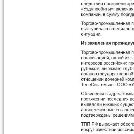
следствия произвели ар
«Уздунробиты», включая
компании, в сумму поряд
Торгово-промышленная п
выступила со специальн
ситуации.
Из заявления президи
Торгово-промышленная п
организацией, одной из 
интересов российских пр
рубежом, выражает глуб
органов государственной
отношении дочерней ко
ТелеСистемы» – ООО «У
Обвинения в адрес компа
протяжении последних в
выявляли никаких сущес
а лицензионные соглаше
подтверждены решениями
ТПП РФ выражает обеспо
вокруг известной россий