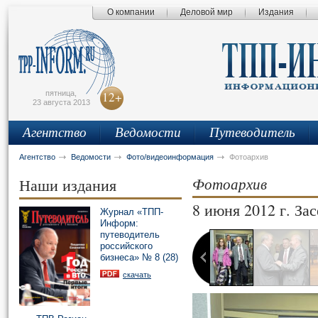
О компании
Деловой мир
Издания
сьмо
айта
пятница,
12+
23 августа 2013
Агентство
Ведомости
Путеводитель
Агентство
Ведомости
Фото/видеоинформация
Фотоархив
Фотоархив
Наши издания
8 июня 2012 г. З
Журнал «ТПП-
1 фотографий
Информ:
путеводитель
российского
бизнеса» № 8 (28)
скачать