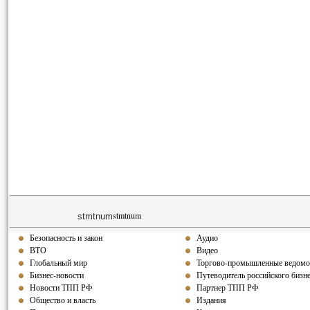
stmtnum
stmtnum
Безопасность и закон
Аудио
ВТО
Видео
Глобальный мир
Торгово-промышленные ведомо
Бизнес-новости
Путеводитель российского бизн
Новости ТПП РФ
Партнер ТПП РФ
Общество и власть
Издания