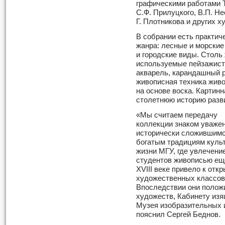
графическими работами Т.
С.Ф. Прилуцкого, В.П. Не
Г. Плотникова и других х
В собрании есть практич
жанра: лесные и морские
и городские виды. Столь
используемые пейзажист
акварель, карандашный р
живописная техника живо
на основе воска. Картин
столетнюю историю разв
«Мы считаем передачу
коллекции знаком уважен
исторически сложившим
богатым традициям куль
жизни МГУ, где увлечени
студентов живописью ещ
XVIII веке привело к отк
художественных классов
Впоследствии они полож
художеств, Кабинету из
Музея изобразительных и
пояснил Сергей Беднов.