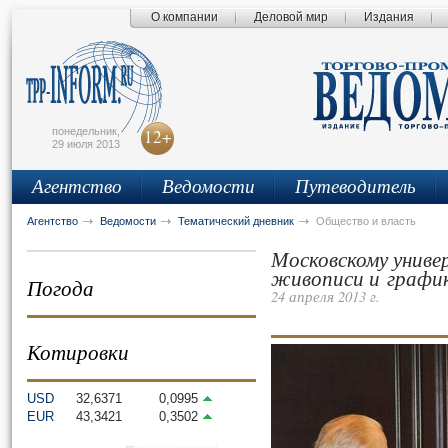
О компании
Деловой мир
Издания
сьмо
айта
понедельник,
12+
29 июля 2013
Агентство
Ведомости
Путеводитель
Агентство
Ведомости
Тематический дневник
Общество и власть
Московскому униве
живописи и графи
Погода
24 апреля 2013 г.
Котировки
USD
32,6371
0,0995
EUR
43,3421
0,3502