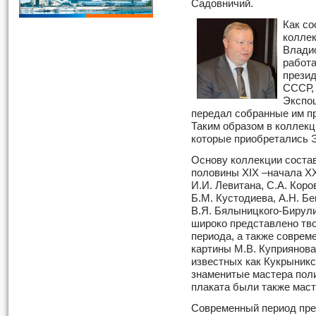
Садовничий.
Как со
коллек
Влади
работа
прези
СССР,
Экспоц
передал собранные им п
Таким образом в коллекц
которые приобретались 
Основу коллекции соста
половины XIX –начала XX
И.И. Левитана, С.А. Коро
Б.М. Кустодиева, А.Н. Бе
В.Я. Бялыницкого-Бирули
широко представлено тво
периода, а также соврем
картины М.В. Куприянова
известных как Кукрыникс
знаменитые мастера поли
плаката были также маст
Современный период пре