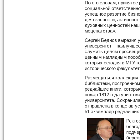
По его словам, принятое
социальной ответственно
успешное развитие бизне
деятельности, активного
духовных ценностей наше
меценатства».
Сергей Беднов выразил 
университет – наилучшее
служить целям просвеще
ценным наглядным пособ
которых сегодня в МГУ г
исторического факультет
Размещаться коллекция 
библиотеки, построенном 
редчайшие книги, которы
пожар 1812 года уничтож
университета. Сохранила
отправлена в конце авгус
51 экземпляр редчайших 
Ректо
благо
подчер
береж