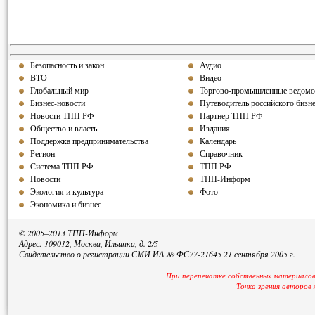
Безопасность и закон
Аудио
ВТО
Видео
Глобальный мир
Торгово-промышленные ведомо
Бизнес-новости
Путеводитель российского бизн
Новости ТПП РФ
Партнер ТПП РФ
Общество и власть
Издания
Поддержка предпринимательства
Календарь
Регион
Справочник
Система ТПП РФ
ТПП РФ
Новости
ТПП-Информ
Экология и культура
Фото
Экономика и бизнес
© 2005–2013 ТПП-Информ
Адрес: 109012, Москва, Ильинка, д. 2/5
Свидетельство о регистрации СМИ ИА № ФС77-21645 21 сентября 2005 г.
При перепечатке собственных материалов
Точка зрения авторов