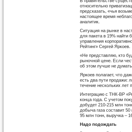
В правительстве сущест
относительно приватизац
предсказать, «чья возьме
настоящее время неблаго
аналитик.
Ситуация на рынке в нас
для пакета в 19% найти 
управления корпоративно
Рейтинг» Сергей Яркоев.
«Не представляю, кто буд
рыночной цене. Если чес
об этом лучше не думать»
Яркоев полагает, что даж
есть два пути продажи: л
течение нескольких лет 
Интеграцию с ТНК-ВР «Р
конца года. С учетом по
добудет 210-215 млн тон
добыча газа составит 50 
95 млн тонн, выручка – 
Надо подождать