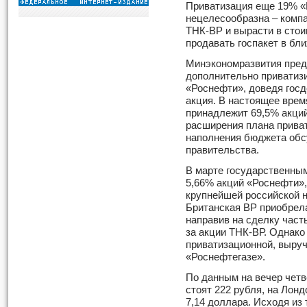
Приватизация еще 19% «
нецелесообразна – компа
ТНК-ВР и вырасти в стои
продавать госпакет в бл
Минэкономразвития пред
дополнительно приватизи
«Роснефти», доведя гос
акция. В настоящее врем
принадлежит 69,5% акций
расширения плана приват
наполнения бюджета обсу
правительства.
В марте государственны
5,66% акций «Роснефти»,
крупнейшей российской 
Британская ВР приобрела
направив на сделку част
за акции ТНК-ВР. Однако 
приватизационной, выруч
«Роснефтегазе».
По данным на вечер чет
стоят 222 рубля, на Лон
7,14 доллара. Исходя из