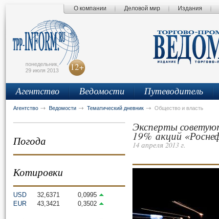
О компании
Деловой мир
Издания
сьмо
айта
понедельник,
12+
29 июля 2013
Агентство
Ведомости
Путеводитель
Агентство
Ведомости
Тематический дневник
Общество и власть
Эксперты совету
19% акций «Росне
Погода
14 апреля 2013 г.
Котировки
USD
32,6371
0,0995
EUR
43,3421
0,3502