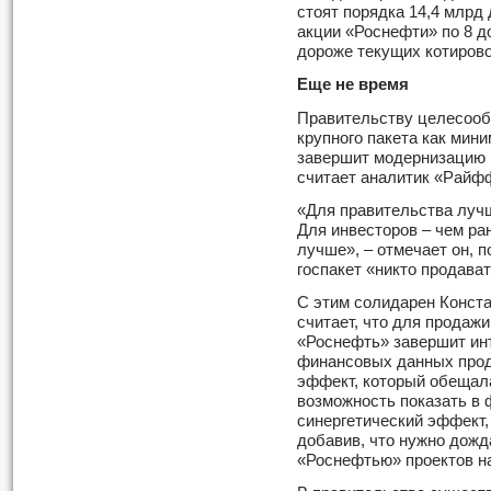
стоят порядка 14,4 млрд
акции «Роснефти» по 8 д
дороже текущих котирово
Еще не время
Правительству целесооб
крупного пакета как мини
завершит модернизацию
считает аналитик «Райф
«Для правительства луч
Для инвесторов – чем ра
лучше», – отмечает он, п
госпакет «никто продават
С этим солидарен Конста
считает, что для продажи
«Роснефть» завершит ин
финансовых данных прод
эффект, который обещал
возможность показать в
синергетический эффект,
добавив, что нужно дожд
«Роснефтью» проектов н