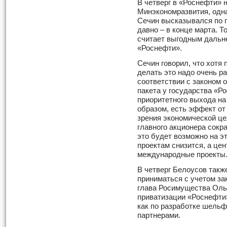
В четверг в «Роснефти» 
Минэкономразвития, одна
Сечин высказывался по п
давно – в конце марта. Т
считает выгодным дальн
«Роснефти».
Сечин говорил, что хотя
делать это надо очень ра
соответствии с законом 
пакета у государства «Р
приоритетного выхода на
образом, есть эффект от 
зрения экономической це
главного акционера сокр
это будет возможно на э
проектам снизится, а цен
международные проекты
В четверг Белоусов такж
приниматься с учетом зак
глава Росимущества Ольг
приватизации «Роснефти
как по разработке шельф
партнерами.