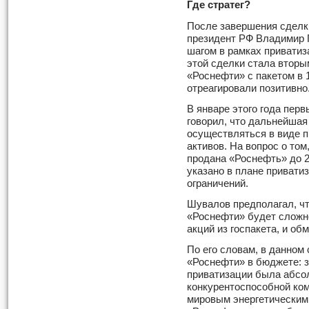
Где стратег?
После завершения сделк
президент РФ Владимир П
шагом в рамках приватиз
этой сделки стала вторы
«Роснефти» с пакетом в 
отреагировали позитивно
В январе этого года пер
говорил, что дальнейшая
осуществляться в виде п
активов. На вопрос о то
продана «Роснефть» до 20
указано в плане приватиз
ограничений.
Шувалов предполагал, ч
«Роснефти» будет сложно
акций из госпакета, и об
По его словам, в данном 
«Роснефти» в бюджете: з
приватизации была абсо
конкурентоспособной ком
мировым энергетическим 