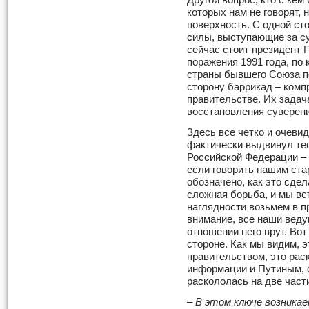
Другой вопрос, кто с кем
которых нам не говорят, 
поверхность. С одной с
силы, выступающие за су
сейчас стоит президент П
поражения 1991 года, по
страны бывшего Союза по
сторону баррикад – комп
правительстве. Их задач
восстановления суверен
Здесь все четко и очеви
фактически выдвинул те
Российской Федерации – 
если говорить нашим ста
обозначено, как это сдел
сложная борьба, и мы вс
наглядности возьмем в п
внимание, все наши веду
отношении него врут. Вот 
стороне. Как мы видим, 
правительством, это рас
информации и Путиным, 
раскололась на две част
–
В этом ключе возникае