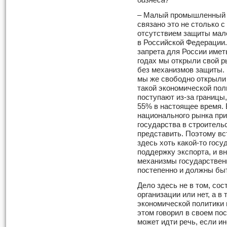
бизнеса?
– Малый промышленный б
связано это не столько с
отсутствием защиты мало
в Российской Федерации
запрета для России имет
годах мы открыли свой р
без механизмов защиты. 
мы же свободно открыли 
такой экономической пол
поступают из-за границы,
55% в настоящее время.
национального рынка пр
государства в строитель
представить. Поэтому вс
здесь хоть какой-то госу
поддержку экспорта, и в
механизмы государствен
постепенно и должны бы
Дело здесь не в том, со
организации или нет, а в
экономической политики 
этом говорил в своем по
может идти речь, если и