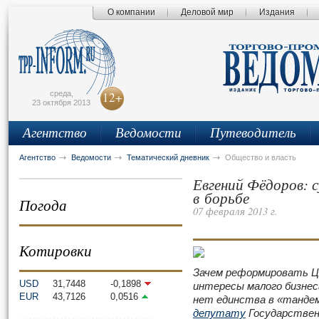
О компании
Деловой мир
Издания
сьмо
айта
среда,
12+
23 октября 2013
Агентство
Ведомости
Путеводитель
Агентство
Ведомости
Тематический дневник
Общество и власть
Евгений Фёдоров: 
в борьбе
Погода
07 февраля 2013 г.
Котировки
Зачем реформировать Ц
USD
31,7448
-0,1898
интересы малого бизнес
EUR
43,7126
0,0516
нет единства в «танде
депутату
Государствен