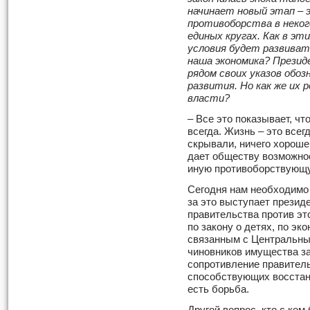
начинает новый этап
–
э
противоборства в неког
единых кругах. Как в эт
условия будет развиват
наша экономика? Прези
рядом своих указов обо
развития. Но как же их 
власти?
– Все это показывает, чт
всегда. Жизнь – это всегд
скрывали, ничего хорошег
дает обществу возможнос
иную противоборствующу
Сегодня нам необходимо 
за это выступает президе
правительства против это
по закону о детях, по эк
связанным с Центральны
чиновников имущества з
сопротивление правитель
способствующих восстан
есть борьба.