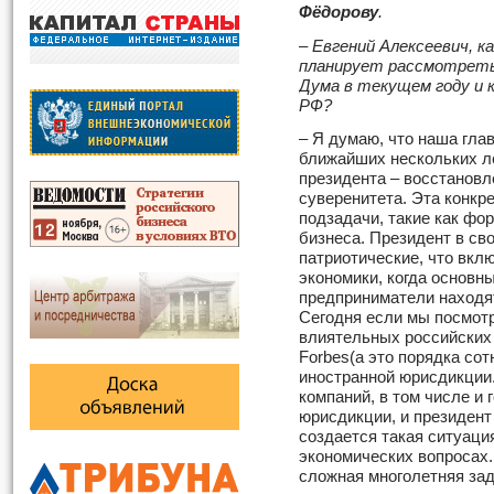
Фёдорову
.
–
Евгений Алексеевич, к
планирует рассмотреть
Дума в текущем году и 
РФ?
– Я думаю, что наша глав
ближайших нескольких ле
президента – восстановл
суверенитета. Эта конкр
подзадачи, такие как фо
бизнеса. Президент в св
патриотические, что вкл
экономики, когда основн
предприниматели находя
Сегодня если мы посмот
влиятельных российских 
Forbes(а это порядка сот
иностранной юрисдикции.
компаний, в том числе и
юрисдикции, и президент
создается такая ситуация
экономических вопросах.
сложная многолетняя зад