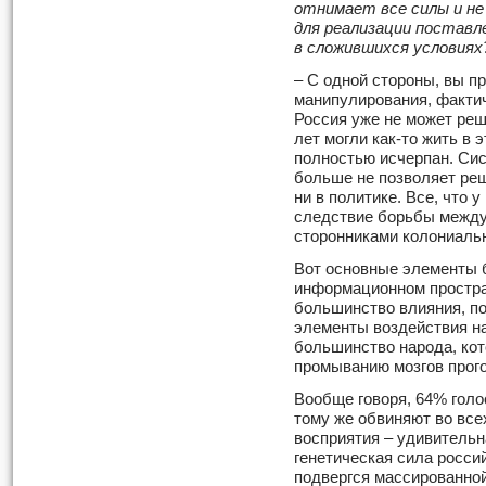
отнимает все силы и не
для реализации поставл
в сложившихся условиях
– С одной стороны, вы пр
манипулирования, фактич
Россия уже не может реш
лет могли как-то жить в 
полностью исчерпан. Си
больше не позволяет реш
ни в политике. Все, что у
следствие борьбы между
сторонниками колониальн
Вот основные элементы б
информационном простра
большинство влияния, п
элементы воздействия н
большинство народа, ко
промыванию мозгов прого
Вообще говоря, 64% голос
тому же обвиняют во всех
восприятия – удивительна
генетическая сила росси
подвергся массированной