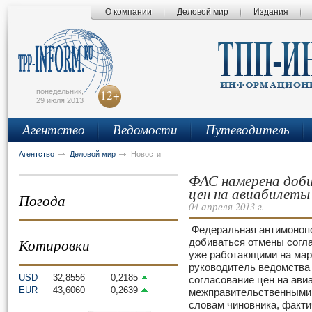
О компании
Деловой мир
Издания
сьмо
айта
понедельник,
12+
29 июля 2013
Агентство
Ведомости
Путеводитель
Агентство
Деловой мир
Новости
ФАС намерена доби
цен на авиабилеты
Погода
04 апреля 2013 г.
Федеральная антимонопо
Котировки
добиваться отмены согл
уже работающими на мар
руководитель ведомства 
USD
32,8556
0,2185
согласование цен на ав
EUR
43,6060
0,2639
межправительственными с
словам чиновника, факти