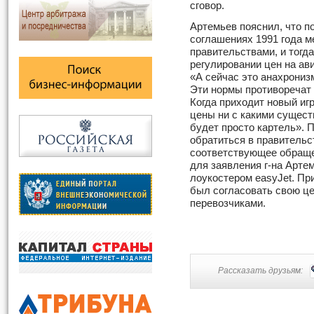
сговор.
Артемьев пояснил, что 
соглашениях 1991 года м
правительствами, и тогд
регулировании цен на ав
«А сейчас это анахрониз
Эти нормы противоречат 
Когда приходит новый иг
цены ни с какими сущест
будет просто картель». 
обратиться в правительс
соответствующее обраще
для заявления г-на Арте
лоукостером easyJet. Пр
был согласовать свою ц
перевозчиками.
Рассказать друзьям: