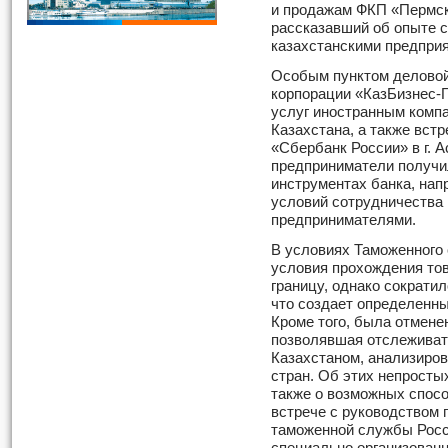
и продажам ФКП «Пермск
рассказавший об опыте с
казахстанскими предпри
Особым пунктом деловой
корпорации «КазБизнес-
услуг иностранным комп
Казахстана, а также вст
«Сбербанк России» в г. А
предприниматели получ
инструментах банка, нап
условий сотрудничества
предпринимателями.
В условиях Таможенного
условия прохождения тов
границу, однако сократи
что создает определенн
Кроме того, была отмене
позволявшая отслеживат
Казахстаном, анализиро
стран. Об этих непросты
также о возможных спосо
встрече с руководством
таможенной службы Росс