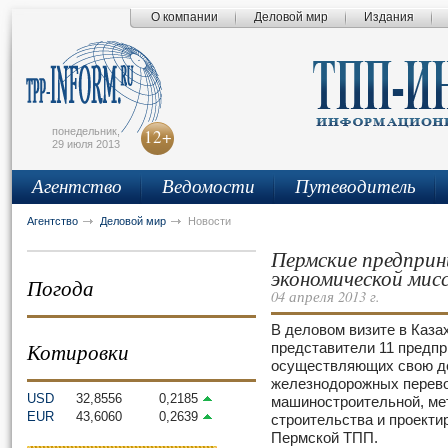
О компании
Деловой мир
Издания
сьмо
айта
понедельник,
12+
29 июля 2013
Агентство
Ведомости
Путеводитель
Агентство
Деловой мир
Новости
Пермские предприн
экономической мис
Погода
04 апреля 2013 г.
В деловом визите в Каза
Котировки
представители 11 предпр
осуществляющих свою де
железнодорожных перево
USD
32,8556
0,2185
машиностроительной, ме
EUR
43,6060
0,2639
строительства и проекти
Пермской ТПП.