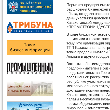
Пермских предпринимате
расширения бизнес-конт
сбыта, ожидала насыщен
день участники деловой 
Казахстанской междунар
«ПРОМСТРОЙИНДУСТРИ
В ходе биржи контактов 
пермскими и казахстанс
тому, что организация б
ТПП Казахстана, на встр
также предприниматели 
Алматы и других городов
Важным событием делово
предпринимателей в биз
представительства Торг
посвященной раскрытию 
республике участников 
межрегионального сотруд
докладами помимо предс
Казахстане, акимата г. 
палаты Республики Каза
пермской делегации: виц
Миронова и заместитель 