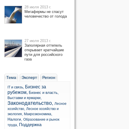
28 июля 2013 г.
Мегафермы не спасут
человечество от голода
27 июля 2013 г.
Заполярная оттепель
открывает кратчайшие
пути для российского
газа
Тема
Эксперт
Регион
Бизнес за
IT и связь,
рубежом,
Бизнес и власть,
Выставки и ярмарки,
Законодательство,
Лесное
хозяйство,
Лесное хозяйство и
экология,
Макроэкономика,
Налоги,
Образование и рынок
Поддержка
труда,