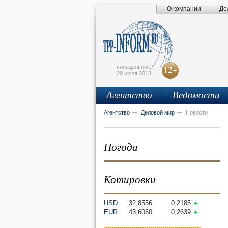
О компании
Де
Поиск по сайту
Главная страница
Написать письмо
Карта сайта
tpprf
E
понедельник,
12+
29 июля 2013
Агентство
Ведомости
рус
eng
Агентство
Деловой мир
Новости
Погода
Котировки
USD
32,8556
0,2185
EUR
43,6060
0,2639