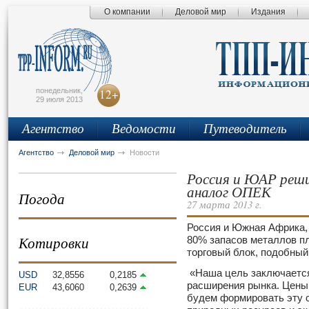
О компании
Деловой мир
Издания
сьмо
айта
понедельник,
12+
29 июля 2013
Агентство
Ведомости
Путеводитель
Агентство
Деловой мир
Новости
Россия и ЮАР реш
аналог ОПЕК
Погода
27 марта 2013 г.
Россия и Южная Африка,
Котировки
80% запасов металлов пл
торговый блок, подобный
«Наша цель заключается
USD
32,8556
0,2185
расширения рынка. Цены 
EUR
43,6060
0,2639
будем формировать эту с