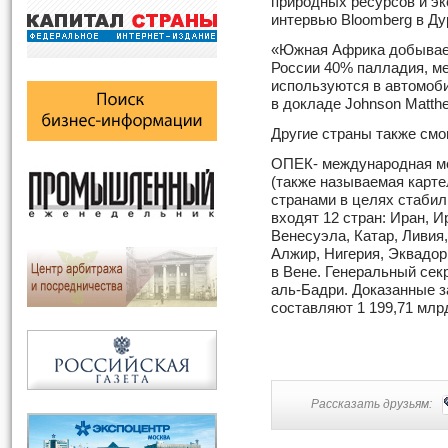
природных ресурсов и эк
интервью Bloomberg в Ду
«Южная Африка добывает
России 40% палладия, ме
используются в автомоб
в докладе Johnson Matthe
Другие страны также смог
ОПЕК- международная ме
(также называемая карт
странами в целях стабил
входят 12 стран: Иран, И
Венесуэла, Катар, Ливи
Алжир, Нигерия, Эквадор
в Вене. Генеральный секр
аль-Бадри. Доказанные 
составляют 1 199,71 млр
Рассказать друзьям: