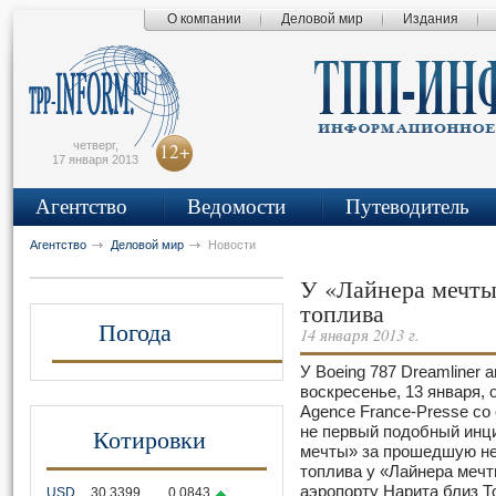
О компании
Деловой мир
Издания
сьмо
айта
четверг,
12+
17 января 2013
Агентство
Ведомости
Путеводитель
Агентство
Деловой мир
Новости
У «Лайнера мечты
топлива
Погода
14 января 2013 г.
У Boeing 787 Dreamliner а
воскресенье, 13 января,
Agence France-Presse со 
Котировки
не первый подобный инц
мечты» за прошедшую не
топлива у «Лайнера меч
аэропорту Нарита близ Т
USD
30,3399
0,0843