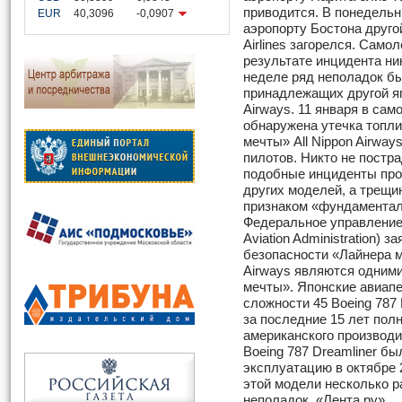
приводится. В понедельн
EUR
40,3096
-0,0907
аэропорту Бостона другой
Airlines загорелся. Самол
результате инцидента ник
неделе ряд неполадок б
принадлежащих другой яп
Airways. 11 января в сам
обнаружена утечка топлив
мечты» All Nippon Airway
пилотов. Никто не пострад
подобные инциденты про
других моделей, а трещи
признаком «фундаментал
Федеральное управление
Aviation Administration) 
безопасности «Лайнера меч
Airways являются одними
мечты». Японские авиап
сложности 45 Boeing 787 
за последние 15 лет пол
американского производи
Boeing 787 Dreamliner б
эксплуатацию в октябре 
этой модели несколько р
неполадок. «Лента.ру»