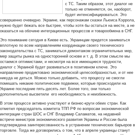
с ТС. Таким образом, этот диалог не
только не отменяется, он, наоборот,
будет интенсифицироваться. Это
совершенно очевидно. Украине, как персонажам сказки Льюиса Кэррола,
нужно будет бежать все быстрее, чтобы хотя бы остаться на месте, а не
оказаться на обочине интеграционных процессов и товарообмена в СНГ.
Это понимание сегодня в Киеве есть. Украинцам придется заниматься
вплотную по всем направлениям координации своего технического
законодательства с ТС, заниматься демонтажом ограничительных мер,
мер защиты рынка на односторонней основе и т. д. В этом смысле мы
остаемся оптимистами, и несмотря на все имеющиеся трудности,
диалог с Украиной будет развиваться в позитивном ключе. Это
направление продиктовано экономической целесообразностью, и от нее
никуда не деться. Можно только добавить, что процессу не смогли
помешать никакие политические подвижки, которые происходили на
Украине последние пять-десять лет. Более того, они только
дополнительно высветили его необходимость и неизбежность.
В этом процессе активно участвуют и бизнес-круги обеих стран. Как
отметил председатель комитета ТПП РФ по вопросам экономической
интеграции стран ШОС и СНГ Владимир Саламатов, на недавней
встрече министров экономического развития Украины и России была
подтверждена заинтересованность в устранении технических барьеров в
торговле. Тогда же договорились о том, что в апреле украинцы станут