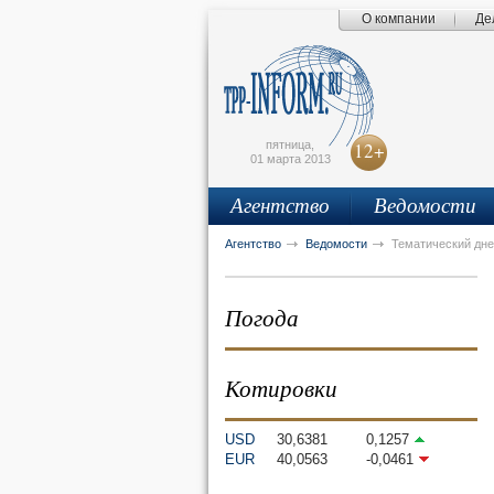
О компании
Де
Поиск по сайту
Главная страница
Написать письмо
Карта сайта
tpprf
E
пятница,
12+
01 марта 2013
Агентство
Ведомости
рус
eng
Агентство
Ведомости
Тематический дне
Погода
Котировки
USD
30,6381
0,1257
EUR
40,0563
-0,0461