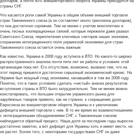
долларов, а почти 40% внешнеторгового оборота Украины приходится на
страны СНГ.
Что касается роли самой Украины в общем объеме внешней торговли
стран Таможенного союза (а он составляет около триллиона долларов),
то она достаточно скромная. Тем не менее с учетом многолетних и
очень тесных кооперационных связей, которые пережили даже развал
Советского Союза, переплетения ключевых секторов наших экономик,
сохранение интеграционного поля украинской экономики для стран
Таможенного союза остается очень важным.
Как известно, Украина в 2008 году вступила в ВТО. Но какого-то широко
распространенного анализа почти пяти лет ее работы в условиях этой
организации пока нет. Его отсутствие, возможно, вызвано тем, что на
этот период пришелся достаточно серьезный экономический кризис. На
Украине был мощный спад экономики, начавшийся в том же 2008 году.
Понятно, что в таких условиях сделать «чистый» анализ результатов
вступления страны в ВТО было затруднительно. Тем не менее можно
констатировать, что большее открытие украинского рынка для
зарубежных товаров привело, как ни странно, к сокращению доли
Евросоюза во внешнеторговом обороте Украины и к увеличению
дефицита внешней торговли с ним. В то же время во взаимоотношениях
с интеграционными объединениями СНГ, с Таможенным союзом
наблюдается обратный процесс. Наша доля за последние годы выросла
достаточно заметно, а вот дефицит для Украины хоть и имеет место, но
не растет. Более того, с некоторыми государствами СНГ он даже