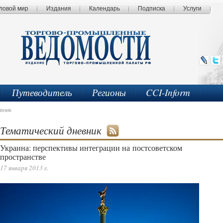
ловой мир
Издания
Календарь
Подписка
Услуги
Путеводитель
Регионы
CCI-Inform
вник
Тематический дневник
Украина: перспективы интеграции на постсоветском
пространстве
17 января 2013 г.