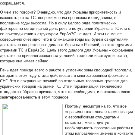
сокращается.
О чем это говорит? Очевидно, что для Украины приоритетность и
важность рынка ТС, вопреки многим прогнозам и ожиданиям, в
последние годы выросла. Но в силу целого ряда политических
факторов на сегодняшний день речь о вступлении Украины в ТС или о
ее присоединении к структурам ЕврАзЭС не идет. И тем не менее
совершенно очевидно, что в ближайшие годы мы будем свидетелями
достаточно напряженного диалога Украины с Россией, а также другими
странами ТС и ЕврАзЭс. Цель этого диалога для Украины – сохранение
достаточно привилегированных условий торговли и сотрудничества,
которые она имеет сейчас.
Речь идет прежде всего о работе в условиях зоны свободной торговли,
которая в этом году стала действовать в многостороннем формате в
СНГ. Это и сохранение позиций по отдельным товарным группам для
украинских товаров на рынке ТС. Это и гармонизация технических
стандартов. Украина признала, что это необходимо, и высказала свою
заинтересованность в этом процессе.
Поэтому, несмотря на то, что все
«правильные» слова о гармонизации
с европейскими стандартами
остаются, жизнь диктует
необходимость проведения работы в
этом направлении именно в контакте