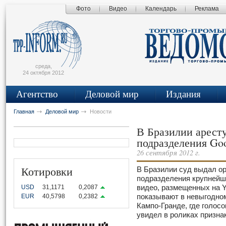
Фото
Видео
Календарь
Реклама
сьмо
айта
среда,
24 октября 2012
Агентство
Деловой мир
Издания
Главная
Деловой мир
Новости
В Бразилии арест
подразделения Go
26 сентября 2012 г.
Котировки
В Бразилии суд выдал ор
подразделения крупней
USD
31,1171
0,2087
видео, размещенных на Y
EUR
40,5798
0,2382
показывают в невыгодном
Кампо-Гранде, где голосо
увидел в роликах призна