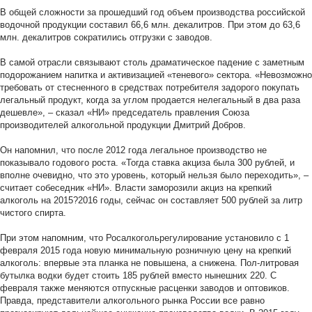
В общей сложности за прошедший год объем производства российской
водочной продукции составил 66,6 млн. декалитров. При этом до 63,6
млн. декалитров сократились отгрузки с заводов.
В самой отрасли связывают столь драматическое падение с заметным
подорожанием напитка и активизацией «теневого» сектора. «Невозможно
требовать от стесненного в средствах потребителя задорого покупать
легальный продукт, когда за углом продается нелегальный в два раза
дешевле», – сказал «НИ» председатель правления Союза
производителей алкогольной продукции Дмитрий Добров.
Он напомнил, что после 2012 года легальное производство не
показывало годового роста. «Тогда ставка акциза была 300 рублей, и
вполне очевидно, что это уровень, который нельзя было переходить», –
считает собеседник «НИ». Власти заморозили акциз на крепкий
алкоголь на 2015?2016 годы, сейчас он составляет 500 рублей за литр
чистого спирта.
При этом напомним, что Росалкогольрегулирование установило с 1
февраля 2015 года новую минимальную розничную цену на крепкий
алкоголь: впервые эта планка не повышена, а снижена. Пол-литровая
бутылка водки будет стоить 185 рублей вместо нынешних 220. С
февраля также меняются отпускные расценки заводов и оптовиков.
Правда, представители алкогольного рынка России все равно