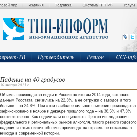
ловой мир
Издания
Подписка
Система ТПП РФ
Услуги
ернет-ТВ
Путеводитель
Регион
CCI-Inf
Падение на 40 градусов
30 января 2015 г.
Объемы производства водки в России по итогам 2014 года, согласно
данным Росстата, снизились на 22,3%, а ее отгрузки с заводов и того
больше – на 24,8%. При этом наиболее сильное снижение производства
зафиксировано в ноябре и декабре прошлого года – на 38,5% и 47,3%
соответственно. Как подсчитали специалисты Центра исследования
федерального и региональных рынков алкоголя, такого резкого годового
падения и таких низких объемов производства отрасль не показывала
никогда в современной истории.