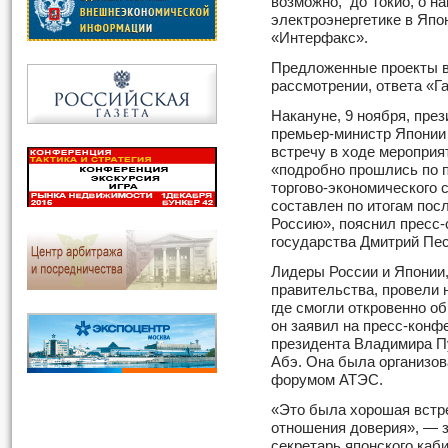
возможно, до Токио, о н
электроэнергетике в Япо
«Интерфакс».
Предложенные проекты в
рассмотрении, ответа «Г
Накануне, 9 ноября, пре
премьер-министр Японии
встречу в ходе меропри
«подробно прошлись по 
торгово-экономического 
составлен по итогам пос
Россию», пояснил пресс-
государства Дмитрий Пес
Лидеры России и Японии,
правительства, провели 
где смогли откровенно о
он заявил на пресс-конф
президента Владимира П
Абэ. Она была организов
форумом АТЭС.
«Это была хорошая встр
отношения доверия», — з
секретарь японского каб