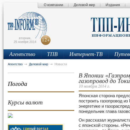
О компании
Деловой мир
Издания
сьмо
айта
вторник,
12+
25 ноября 2014
Агентство
ТПВ
Интернет-ТВ
Путев
Агентство
Деловой мир
Новости
В Японии «Газпро
газопровод до Ток
Погода
10 ноября 2014 г.
Японская сторона предл
Курсы валют
построить газопровод из 
энергетике и газораспре
понедельник глава газов
Он рассказал журналист
с японской стороны. «Реч