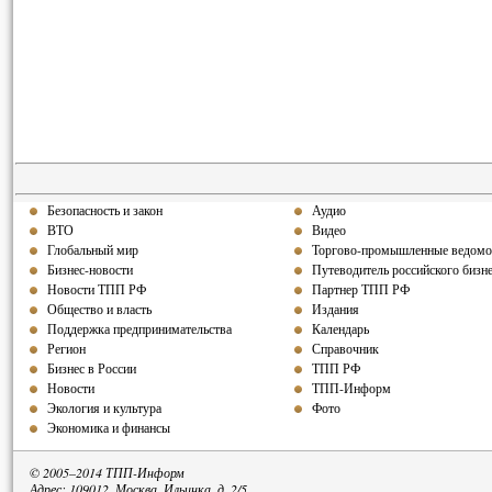
Безопасность и закон
Аудио
ВТО
Видео
Глобальный мир
Торгово-промышленные ведомо
Бизнес-новости
Путеводитель российского бизн
Новости ТПП РФ
Партнер ТПП РФ
Общество и власть
Издания
Поддержка предпринимательства
Календарь
Регион
Справочник
Бизнес в России
ТПП РФ
Новости
ТПП-Информ
Экология и культура
Фото
Экономика и финансы
© 2005–2014 ТПП-Информ
Адрес: 109012, Москва, Ильинка, д. 2/5