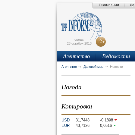
О компании
Де
Поиск по сайту
Главная страница
Написать письмо
Карта сайта
tpprf
E
среда,
12+
23 октября 2013
Агентство
Ведомости
рус
eng
Агентство
Деловой мир
Новости
Погода
Котировки
USD
31,7448
-0,1898
EUR
43,7126
0,0516