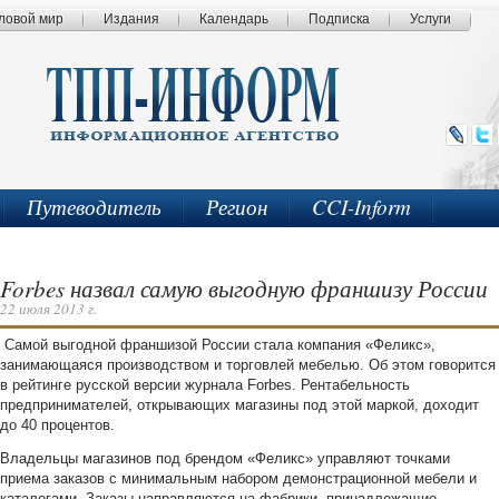
ловой мир
Издания
Календарь
Подписка
Услуги
Путеводитель
Регион
CCI-Inform
Forbes назвал самую выгодную франшизу России
22 июля 2013 г.
Самой выгодной франшизой России стала компания «Феликс»,
занимающаяся производством и торговлей мебелью. Об этом говорится
в рейтинге русской версии журнала Forbes. Рентабельность
предпринимателей, открывающих магазины под этой маркой, доходит
до 40 процентов.
Владельцы магазинов под брендом «Феликс» управляют точками
приема заказов с минимальным набором демонстрационной мебели и
каталогами. Заказы направляются на фабрики, принадлежащие