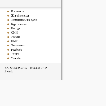
В контакте
Живой журнал
Знаменательные даты
Курсы валют
Погода
СМИ
Услуги
ЦМТ
Экспоцентр
Facebook
Twitter
Youtube
Т.: (495) 620-02-59, (495) 620-04-55
E-mail:
тельна.