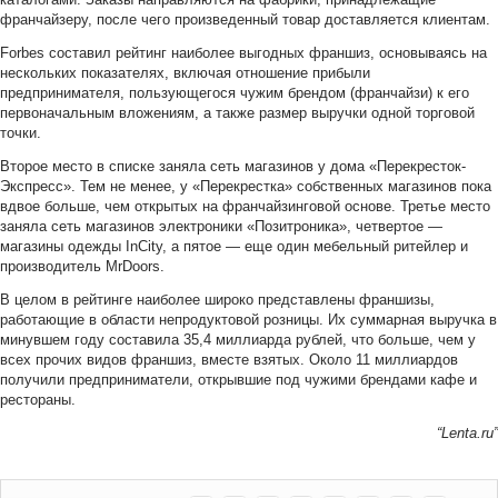
франчайзеру, после чего произведенный товар доставляется клиентам.
Forbes составил рейтинг наиболее выгодных франшиз, основываясь на
нескольких показателях, включая отношение прибыли
предпринимателя, пользующегося чужим брендом (франчайзи) к его
первоначальным вложениям, а также размер выручки одной торговой
точки.
Второе место в списке заняла сеть магазинов у дома «Перекресток-
Экспресс». Тем не менее, у «Перекрестка» собственных магазинов пока
вдвое больше, чем открытых на франчайзинговой основе. Третье место
заняла сеть магазинов электроники «Позитроника», четвертое —
магазины одежды InCity, а пятое — еще один мебельный ритейлер и
производитель MrDoors.
В целом в рейтинге наиболее широко представлены франшизы,
работающие в области непродуктовой розницы. Их суммарная выручка в
минувшем году составила 35,4 миллиарда рублей, что больше, чем у
всех прочих видов франшиз, вместе взятых. Около 11 миллиардов
получили предприниматели, открывшие под чужими брендами кафе и
рестораны.
“Lenta.ru”