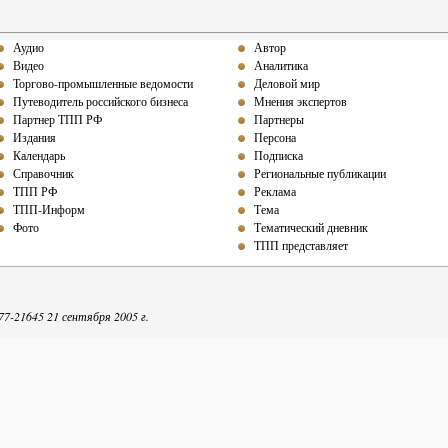
Аудио
Автор
Видео
Аналитика
Торгово-промышленные ведомости
Деловой мир
Путеводитель российского бизнеса
Мнения экспертов
Партнер ТПП РФ
Партнеры
Издания
Персона
Календарь
Подписка
Справочник
Региональные публикации
ТПП РФ
Реклама
ТПП-Информ
Тема
Фото
Тематический дневник
ТПП представляет
-21645 21 сентября 2005 г.
репечатке собственных материалов ТПП-Информ гиперссылка на интернет-издание обяза
Точка зрения авторов может не совпадать с мнением редакции.