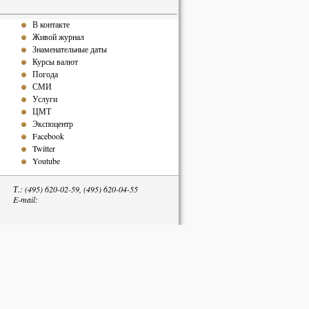
В контакте
Живой журнал
Знаменательные даты
Курсы валют
Погода
СМИ
Услуги
ЦМТ
Экспоцентр
Facebook
Twitter
Youtube
Т.: (495) 620-02-59, (495) 620-04-55
E-mail:
тельна.