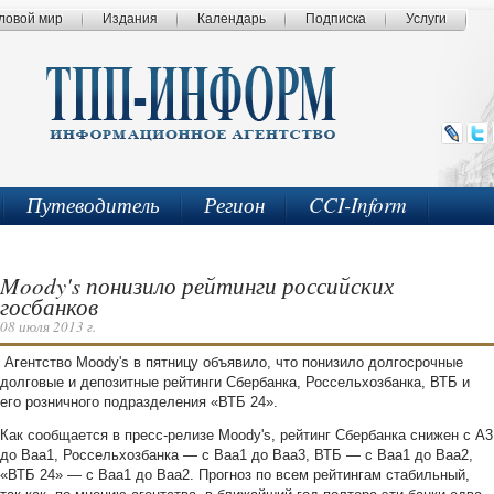
ловой мир
Издания
Календарь
Подписка
Услуги
Путеводитель
Регион
CCI-Inform
Moody's понизило рейтинги российских
госбанков
08 июля 2013 г.
Агентство Moody's в пятницу объявило, что понизило долгосрочные
долговые и депозитные рейтинги Сбербанка, Россельхозбанка, ВТБ и
его розничного подразделения «ВТБ 24».
Как сообщается в пресс-релизе Moody's, рейтинг Сбербанка снижен с A3
до Baa1, Россельхозбанка — с Baa1 до Baa3, ВТБ — с Baa1 до Baa2,
«ВТБ 24» — с Baa1 до Baa2. Прогноз по всем рейтингам стабильный,