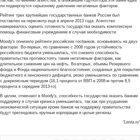
так как, по мнению агентства, в ближайший год-полтора эти банки едва
ли подвергнутся серьезному давлению негативных факторов.
Рейтинг трех крупнейших государственных банков России был
поставлен на пересмотр еще в апреле 2013 года. Агентство
намеревалось оценить готовность государства оказать комплексную
помощь финансовым учреждениям в случае необходимости.
Moody's понизило рейтинги российских госбанков, основываясь на двух
факторах. Во-первых, по сравнению с 2008 годом устойчивость
российского бюджета уменьшилась, что снизило способность
правительства противостоять таким негативным факторам, как
длительное снижение цен на нефть. Во-вторых, объемы Резервного
фонда и Фонда национального благосостояния, созданных для покрытия
бюджетного и пенсионного дефицита, резко уменьшились по сравнению
с докризисным периодом (16,1 процента от ВВП в 2008-м против 8,5
процента в середине 2013-го).
В целом, отмечают в Moody's, способность государства оказать банкам
поддержку в случае кризиса уменьшилась, так как при ухудшении
экономической ситуации кроме банков на поддержку правительства
будут претендовать крупные корпорации и целые регионы.
“Lenta.ru”