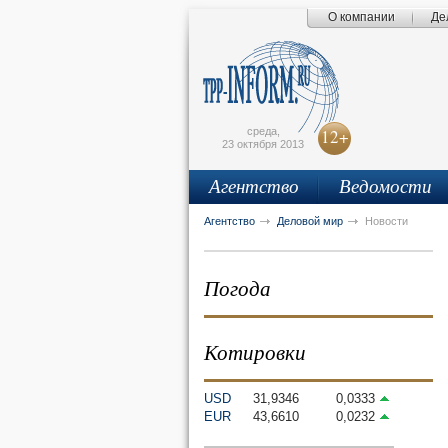
О компании
Де
Поиск по сайту
Главная страница
Написать письмо
Карта сайта
tpprf
E
среда,
12+
23 октября 2013
Агентство
Ведомости
рус
eng
Агентство
Деловой мир
Новости
Погода
Котировки
USD
31,9346
0,0333
EUR
43,6610
0,0232