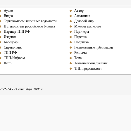
Аудио
Автор
Видео
Аналитика
Торгово-промышленные ведомости
Деловой мир
Путеводитель российского бизнеса
Мнения экспертов
Партнер ТПП РФ
Партнеры
Издания
Персона
Календарь
Подписка
Справочник
Региональные публикации
ТПП РФ
Реклама
ТПП-Информ
Тема
Фото
Тематический дневник
ТПП представляет
-21645 21 сентября 2005 г.
репечатке собственных материалов ТПП-Информ гиперссылка на интернет-издание обяза
Точка зрения авторов может не совпадать с мнением редакции.