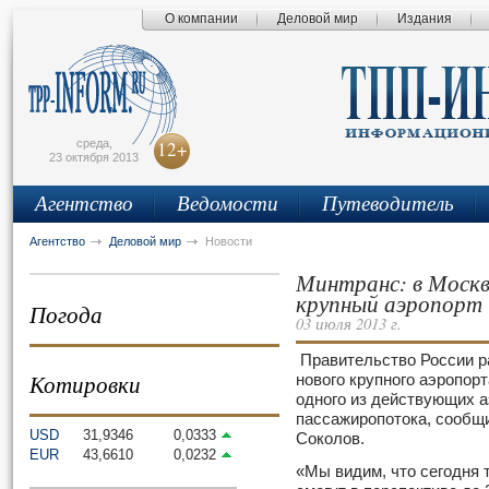
О компании
Деловой мир
Издания
сьмо
айта
среда,
12+
23 октября 2013
Агентство
Ведомости
Путеводитель
Агентство
Деловой мир
Новости
Минтранс: в Моск
крупный аэропорт
Погода
03 июля 2013 г.
Правительство России р
Котировки
нового крупного аэропор
одного из действующих 
пассажиропотока, сообщ
USD
31,9346
0,0333
Соколов.
EUR
43,6610
0,0232
«Мы видим, что сегодня 