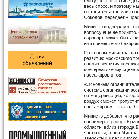
смогут в перспективе до
весь спрос, и поэтому н
о строительстве или созд
Соколов, передает «Прай
Министр подчеркнул, что
вопросу еще не принято.
аэропорт, может быть, п
или совместного базиров
По словам министра, на 
развитию московского тр
анализ развития пассажи
консервативному сценари
пассажиров в год.
«Основным ограничителе
система организации воз
ее модернизации, котора
воздух сможет пропустит
пассажиров», – сказал С
Министр добавил, что ра
например аэропорт Ермо
области, вблизи города Б
частности, глава Минтра
Тверской и Владимирской