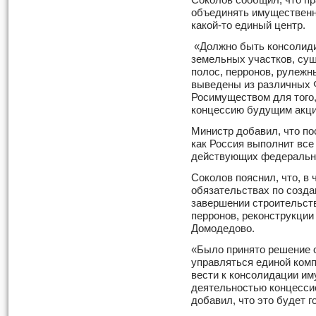
Соколов сообщил, что пр
объединять имущественн
какой-то единый центр.
«Должно быть консолиди
земельных участков, су
полос, перронов, рулежн
выведены из различных 
Росимуществом для того
концессию будущим акци
Министр добавил, что по
как Россия выполнит все
действующих федеральн
Соколов пояснил, что, в 
обязательствах по созд
завершении строительст
перронов, реконструкции
Домодедово.
«Было принято решение 
управляться единой комп
вести к консолидации и
деятельностью концессио
добавил, что это будет г