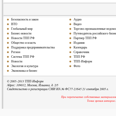
Безопасность и закон
Аудио
ВТО
Видео
Глобальный мир
Торгово-промышленные ведомо
Бизнес-новости
Путеводитель российского бизн
Новости ТПП РФ
Партнер ТПП РФ
Общество и власть
Издания
Поддержка предпринимательства
Календарь
Регион
Справочник
Система ТПП РФ
ТПП РФ
Новости
ТПП-Информ
Экология и культура
Фото
Экономика и бизнес
© 2005–2013 ТПП-Информ
Адрес: 109012, Москва, Ильинка, д. 2/5
Свидетельство о регистрации СМИ ИА № ФС77-21645 21 сентября 2005 г.
При перепечатке собственных материалов
Точка зрения авторов