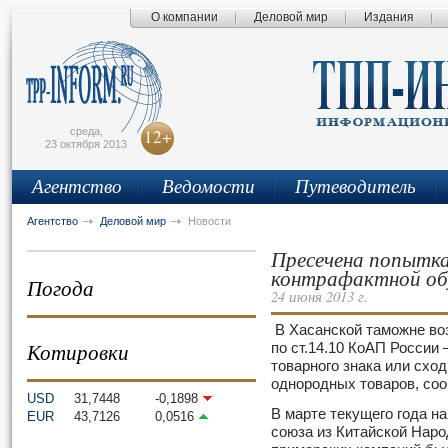
О компании
Деловой мир
Издания
сьмо
айта
среда,
12+
23 октября 2013
Агентство
Ведомости
Путеводитель
Агентство
Деловой мир
Новости
Пресечена попытка
контрафактной об
Погода
24 июня 2013 г.
В Хасанской таможне во
Котировки
по ст.14.10 КоАП России
товарного знака или схо
однородных товаров, со
USD
31,7448
-0,1898
В марте текущего года н
EUR
43,7126
0,0516
союза из Китайской Наро