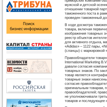
приморских компаний был
мужской и детской осенн
отношении товарной пар
таможенного поста в ра
проведен таможенный до
В ходе досмотра таможен
товара, включая первичн
изображения товарных з
реестр объектов интелле
для активного отдыха, м
«Adidas» – 1122 пары, «N
(сланцы) с маркировкой «
Правообладатели товарны
International Marketing B
давали согласия компани
товарных знаков. По за
товар является контраф
товарные знаки нанесены 
согласия правообладател
оригинальным товарам, 
правообладателей; право
не уполномочивали треть
товаров и последующее н