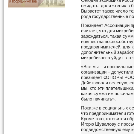
Сегодня экономика Росси
ожидать, доля «тени» в 
Вырастет также число тех
рода государственные по
Президент Ассоциации п
считает, что для микроби
зарождаться, такая сум
новшества поспособству
предпринимателей, для к
дополнительный заработ
микробизнеса уйдут в те
«Все мы – и профильные
организации – допустили
президент «ОПОРЫ РОСС
Действовали вслепую, сп
мы, кто эти плательщики,
какая сумма им по силам, 
было начинать».
Пока же в социальных се
что предприниматели гот
Кроме того, готовится о
Игорю Шувалову с прось
подведомственную ему к