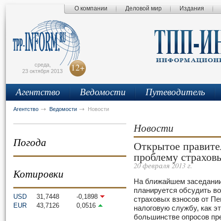
О компании
Деловой мир
Издания
сьмо
айта
среда,
12+
23 октября 2013
Агентство
Ведомости
Путеводитель
Агентство
Ведомости
Новости
Новости
Погода
Открытое правител
проблему страхов
20 февраля 2013 г.
Котировки
На ближайшем заседании
планируется обсудить в
USD
31,7448
-0,1898
страховых взносов от П
EUR
43,7126
0,0516
налоговую службу, как эт
большинстве опросов пре