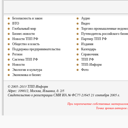
Безопасность и закон
Аудио
ВТО
Видео
Глобальный мир
Торгово-промышленные ведомо
Бизнес-новости
Путеводитель российского бизн
Новости ТПП РФ
Партнер ТПП РФ
Общество и власть
Издания
Поддержка предпринимательства
Календарь
Регион
Справочник
Система ТПП РФ
ТПП РФ
Новости
ТПП-Информ
Экология и культура
Фото
Экономика и бизнес
© 2005–2013 ТПП-Информ
Адрес: 109012, Москва, Ильинка, д. 2/5
Свидетельство о регистрации СМИ ИА № ФС77-21645 21 сентября 2005 г.
При перепечатке собственных материалов
Точка зрения авторов