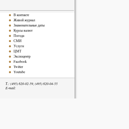
В контакте
Живой журнал
Знаменательные даты
Курсы валют
Погода
СМИ
Услуги
ЦМТ
Экспоцентр
Facebook
Twitter
Youtube
Т.: (495) 620-02-59, (495) 620-04-55
E-mail:
тельна.