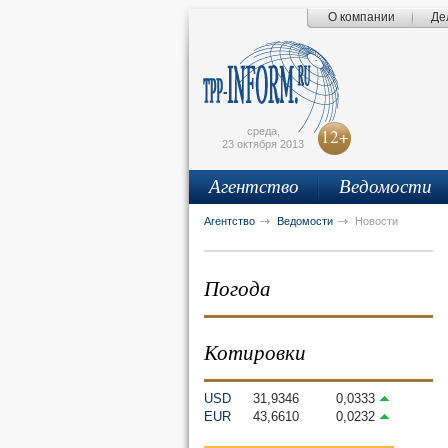
О компании
Де
Поиск по сайту
Главная страница
Написать письмо
Карта сайта
tpprf
E
среда,
12+
23 октября 2013
Агентство
Ведомости
рус
eng
Агентство
Ведомости
Новости
Погода
Котировки
USD
31,9346
0,0333
EUR
43,6610
0,0232