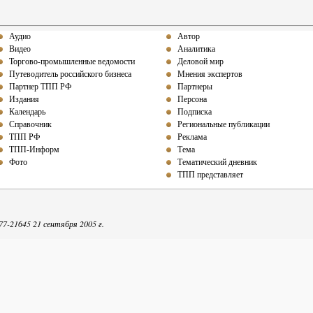
Аудио
Автор
Видео
Аналитика
Торгово-промышленные ведомости
Деловой мир
Путеводитель российского бизнеса
Мнения экспертов
Партнер ТПП РФ
Партнеры
Издания
Персона
Календарь
Подписка
Справочник
Региональные публикации
ТПП РФ
Реклама
ТПП-Информ
Тема
Фото
Тематический дневник
ТПП представляет
-21645 21 сентября 2005 г.
репечатке собственных материалов ТПП-Информ гиперссылка на интернет-издание обяза
Точка зрения авторов может не совпадать с мнением редакции.