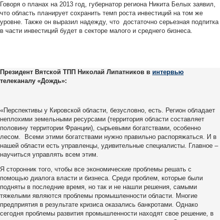
Говоря о планах на 2013 год, губернатор региона Никита Белых заявил,
что область планирует сохранить темп роста инвестиций на том же
уровне. Также он выразил надежду, что достаточно серьезная подпитка
в части инвестиций будет в секторе малого и среднего бизнеса.
Президент Вятской ТПП Николай Липатников в
интервью
телеканалу «Дождь»:
«Перспективы у Кировской области, безусловно, есть. Регион обладает
неплохими земельными ресурсами (территория области составляет
половину территории Франции), сырьевыми богатствами, особенно
лесом. Всеми этими богатствами нужно правильно распоряжаться. И в
нашей области есть управленцы, удивительные специалисты. Главное –
научиться управлять всем этим.
Я сторонник того, чтобы все экономические проблемы решать с
помощью диалога власти и бизнеса. Среди проблем, которые были
подняты в последние время, но так и не нашли решения, самыми
тяжелыми являются проблемы промышленности области. Многие
предприятия в результате кризиса оказались банкротами. Однако
сегодня проблемы развития промышленности находят свое решение, в