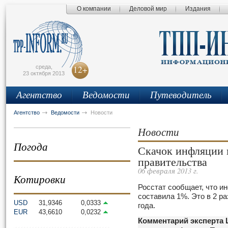
О компании
Деловой мир
Издания
сьмо
айта
среда,
12+
23 октября 2013
Агентство
Ведомости
Путеводитель
Агентство
Ведомости
Новости
Новости
Погода
Скачок инфляции 
правительства
06 февраля 2013 г.
Котировки
Росстат сообщает, что ин
составила 1%. Это в 2 р
USD
31,9346
0,0333
года.
EUR
43,6610
0,0232
Комментарий эксперта Ц