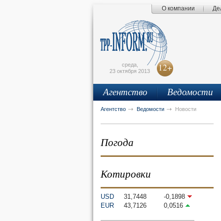
О компании
Де
Поиск по сайту
Главная страница
Написать письмо
Карта сайта
tpprf
E
среда,
12+
23 октября 2013
Агентство
Ведомости
рус
eng
Агентство
Ведомости
Новости
Погода
Котировки
USD
31,7448
-0,1898
EUR
43,7126
0,0516