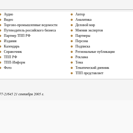
Аудио
Автор
Видео
Аналитика
Торгово-промышленные ведомости
Деловой мир
Путеводитель российского бизнеса
Мнения экспертов
Партнер ТПП РФ
Партнеры
Издания
Персона
Календарь
Подписка
Справочник
Региональные публикации
ТПП РФ
Реклама
ТПП-Информ
Тема
Фото
Тематический дневник
ТПП представляет
-21645 21 сентября 2005 г.
репечатке собственных материалов ТПП-Информ гиперссылка на интернет-издание обяза
Точка зрения авторов может не совпадать с мнением редакции.