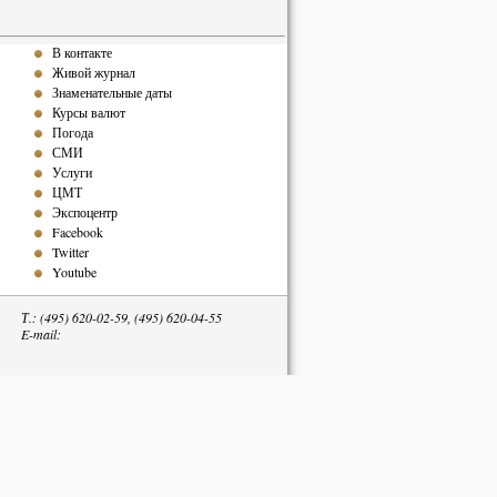
В контакте
Живой журнал
Знаменательные даты
Курсы валют
Погода
СМИ
Услуги
ЦМТ
Экспоцентр
Facebook
Twitter
Youtube
Т.: (495) 620-02-59, (495) 620-04-55
E-mail:
тельна.