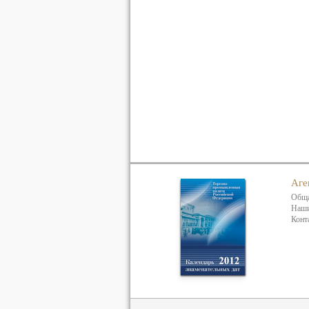
Аге
Обща
Наши
Конт