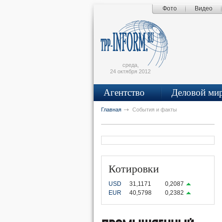
Фото
Видео
Поиск по сайту
Главная страница
Написать письмо
Карта сайта
tpprf
среда,
24 октября 2012
Агентство
Деловой ми
рус
eng
Главная
События и факты
OK
UTUBE
VKONTAKTE
Котировки
USD
31,1171
0,2087
EUR
40,5798
0,2382