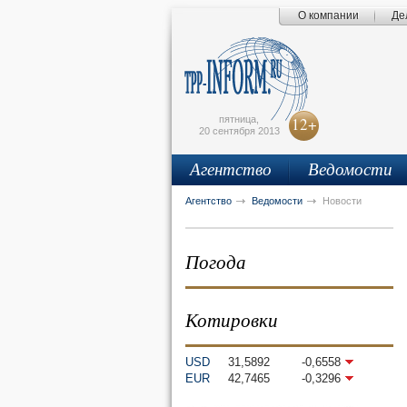
О компании
Де
Поиск по сайту
Главная страница
Написать письмо
Карта сайта
tpprf
E
пятница,
12+
20 сентября 2013
Агентство
Ведомости
рус
eng
Агентство
Ведомости
Новости
Погода
Котировки
USD
31,5892
-0,6558
EUR
42,7465
-0,3296