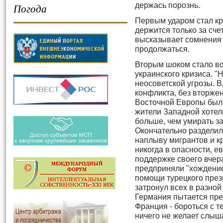
держась порознь.
Погода
Первым ударом стал кр
держится только за сче
высказывает сомнения в
продолжаться.
Вторым шоком стало в
украинского кризиса. 
неосоветской угрозы. 
конфликта, без вторже
Восточной Европы были
жители Западной хотел
больше, чем умирать за 
Окончательно разделил
наплыву мигрантов и к
никогда в опасности, е
поддержке своего вчера
предприняли "хождение 
помощи турецкого прези
затронул всех в разной
Германия пытается пре
Франция - бороться с 
ничего не желает слыш