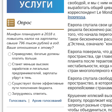
свободой, и мы с ним 
выработать общий циви
корреспондент Le Mond
Inopressa
.
Опрос
Европа спутала свои ц
решила бесконечно рас
Минфин планирует в 2018 г.
того, что начала перег
повысить налог на зарплаты
Такое бесконечное ра
свыше 796 тысяч рублей в год.
д'Эстена, означало "ко
Ваше отношение к этому?
Европа поверила, что д
Справедливо, богатые должны
пространства, где глав
платить больше.
планета после терактов
Станет меньше высоких
нестабильности, когда
заработков и легальных
стран многополярного 
предпринимателей, зарплаты
уйдут в тень.
Европа спутала свобод
пространство, в котор
Существуют более эффективные
европейскими странами
пути пополнения бюджета.
Затрудняюсь ответить.
Крушение иллюзий вызв
Европу, продолжает ко
Голосовать
|
Архив голосований
затронул разные стран
чтобы объединиться, по