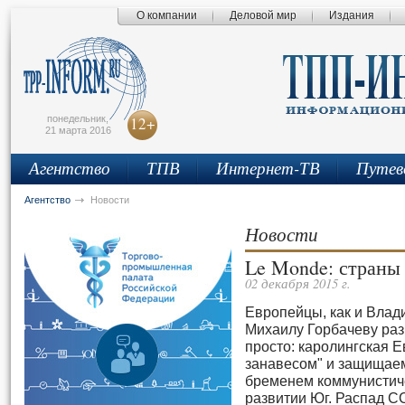
О компании
Деловой мир
Издания
сьмо
айта
понедельник,
12+
21 марта 2016
Агентство
ТПВ
Интернет-ТВ
Путев
Агентство
Новости
Новости
Le Monde: страны
02 декабря 2015 г.
Европейцы, как и Влади
Михаилу Горбачеву ра
просто: каролингская 
занавесом" и защищаем
бременем коммунистиче
развитии Юг. Распад С