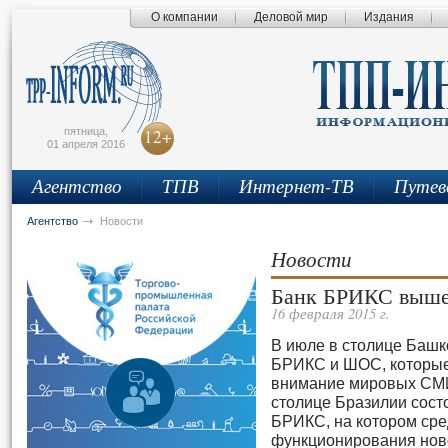
О компании
Деловой мир
Издания
сьмо
айта
пятница,
12+
01 апреля 2016
Агентство
ТПВ
Интернет-ТВ
Путев
Агентство
Новости
Новости
Банк БРИКС выше
16 февраля 2015 г.
В июле в столице Баш
БРИКС и ШОС, которые 
внимание мировых СМИ
столице Бразилии сост
БРИКС, на котором сре
функционирования нов