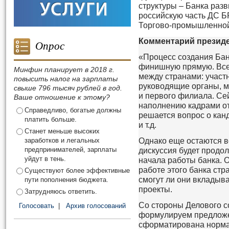
структуры – Банка раз
российскую часть ДС Б
Торгово-промышленной
Комментарий президе
Опрос
«Процесс создания Ба
финишную прямую. Все
Минфин планирует в 2018 г.
между странами: участн
повысить налог на зарплаты
руководящие органы, 
свыше 796 тысяч рублей в год.
и первого филиала. Се
Ваше отношение к этому?
наполнению кадрами от
Справедливо, богатые должны
решается вопрос о кан
платить больше.
и т.д.
Станет меньше высоких
заработков и легальных
Однако еще остаются в
предпринимателей, зарплаты
дискуссия будет продо
уйдут в тень.
начала работы банка. О
работе этого банка ст
Существуют более эффективные
смогут ли они вкладыва
пути пополнения бюджета.
проекты.
Затрудняюсь ответить.
Со стороны Делового 
Голосовать
|
Архив голосований
формулируем предложен
сформатирована нормат