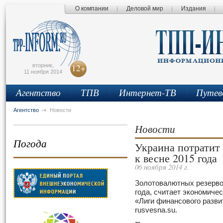
О компании
Деловой мир
Издания
сьмо
айта
вторник,
12+
11 ноября 2014
Агентство
ТПВ
Интернет-ТВ
Путев
Агентство
Новости
Новости
Погода
Украина потратит
к весне 2015 года
06 ноября 2014 г.
Золотовалютных резерво
года, считает экономиче
«Лиги финансового разви
rusvesna.su.