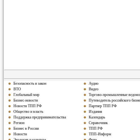
Безопасность и закон
Аудио
ВТО
Видео
Глобальный мир
Торгово-промышленные ведомо
Бизнес-новости
Путеводитель российского бизн
Новости ТПП РФ
Партнер ТПП РФ
Общество и власть
Издания
Поддержка предпринимательства
Календарь
Регион
Справочник
Бизнес в России
ТПП РФ
Новости
ТПП-Информ
Экология и культура
Фото