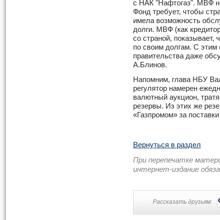
с НАК "Нафтогаз". МВФ 
Фонд требует, чтобы стра
имела возможность обсл
долги. МВФ (как кредито
со страной, показывает,
по своим долгам. С этим
правительства даже обс
А.Блинов.
Напомним, глава НБУ Вал
регулятор намерен ежедн
валютный аукцион, трат
резервы. Из этих же рез
«Газпромом» за поставки 
Вернуться в раздел
При перепечатке матер
интернет-издание обяз
Рассказать друзьям: