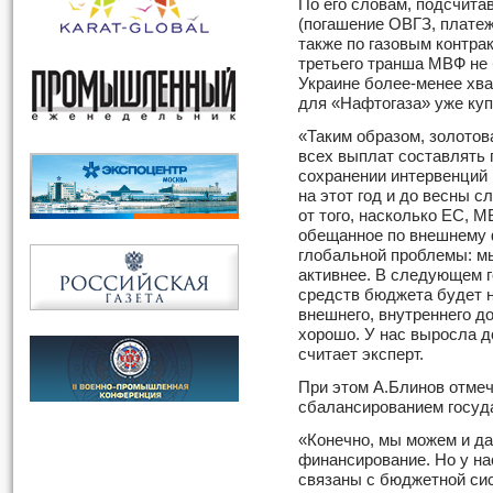
По его словам, подсчита
(погашение ОВГЗ, плате
также по газовым контрак
третьего транша МВФ не 
Украине более-менее хва
для «Нафтогаза» уже куп
«Таким образом, золото
всех выплат составлять 
сохранении интервенций 
на этот год и до весны с
от того, насколько ЕС, 
обещанное по внешнему 
глобальной проблемы: м
активнее. В следующем г
средств бюджета будет 
внешнего, внутреннего до
хорошо. У нас выросла д
считает эксперт.
При этом А.Блинов отмеч
сбалансированием госуд
«Конечно, мы можем и д
финансирование. Но у на
связаны с бюджетной сис