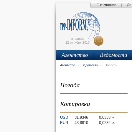
О компании
Де
Поиск по сайту
Главная страница
Написать письмо
Карта сайта
tpprf
E
вторник,
12+
22 октября 2013
Агентство
Ведомости
рус
eng
Агентство
Ведомости
Новости
Погода
Котировки
USD
31,9346
0,0333
EUR
43,6610
0,0232