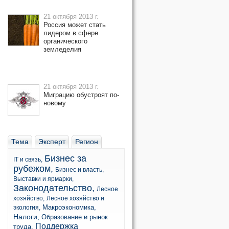
21 октября 2013 г.
Россия может стать
лидером в сфере
органического
земледелия
21 октября 2013 г.
Миграцию обустроят по-
новому
Тема
Эксперт
Регион
Бизнес за
IT и связь,
рубежом,
Бизнес и власть,
Выставки и ярмарки,
Законодательство,
Лесное
хозяйство,
Лесное хозяйство и
Макроэкономика,
экология,
Налоги,
Образование и рынок
Поддержка
труда,