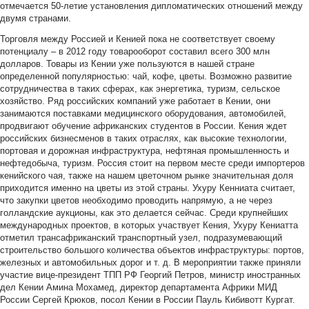
отмечается 50-летие установления дипломатических отношений между
двумя странами.
Торговля между Россией и Кенией пока не соответствует своему
потенциалу – в 2012 году товарооборот составил всего 300 млн
долларов. Товары из Кении уже пользуются в нашей стране
определенной популярностью: чай, кофе, цветы. Возможно развитие
сотрудничества в таких сферах, как энергетика, туризм, сельское
хозяйство. Ряд российских компаний уже работает в Кении, они
занимаются поставками медицинского оборудования, автомобилей,
продвигают обучение африканских студентов в России. Кения ждет
российских бизнесменов в таких отраслях, как высокие технологии,
портовая и дорожная инфраструктура, нефтяная промышленность и
нефтедобыча, туризм. Россия стоит на первом месте среди импортеров
кенийского чая, также на нашем цветочном рынке значительная доля
приходится именно на цветы из этой страны. Ухуру Кенниата считает,
что закупки цветов необходимо проводить напрямую, а не через
голландские аукционы, как это делается сейчас. Среди крупнейших
международных проектов, в которых участвует Кения, Ухуру Кениатта
отметил трансафриканский транспортный узел, подразумевающий
строительство большого количества объектов инфраструктуры: портов,
железных и автомобильных дорог и т. д. В мероприятии также приняли
участие вице-президент ТПП РФ Георгий Петров, министр иностранных
дел Кении Амина Мохамед, директор департамента Африки МИД
России Сергей Крюков, посол Кении в России Пауль Кибивотт Кургат.