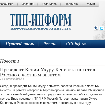
ловой мир
Издания
Календарь
Подписка
Услуги
Путеводитель
Регион
CCI-Inform
Новости
Президент Кении Ухуру Кениатта посетил
Россию с частным визитом
16 августа 2013 г.
Сегодня президент Кении Ухуру Кениатта посетил Россию с частным
визитом, в рамках которого в Торгово-промышленной палате РФ прошла
встреча кенийской делегации с представителями российских деловых
кругов. Вице-президент ТПП РФ Георгий Петров назвал визит Ухуру
Кениатты в Россию знаковым событием, поскольку в этом году