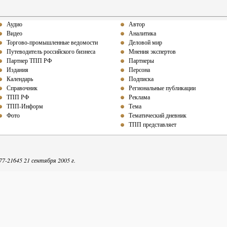
Аудио
Автор
Видео
Аналитика
Торгово-промышленные ведомости
Деловой мир
Путеводитель российского бизнеса
Мнения экспертов
Партнер ТПП РФ
Партнеры
Издания
Персона
Календарь
Подписка
Справочник
Региональные публикации
ТПП РФ
Реклама
ТПП-Информ
Тема
Фото
Тематический дневник
ТПП представляет
-21645 21 сентября 2005 г.
репечатке собственных материалов ТПП-Информ гиперссылка на интернет-издание обяза
Точка зрения авторов может не совпадать с мнением редакции.