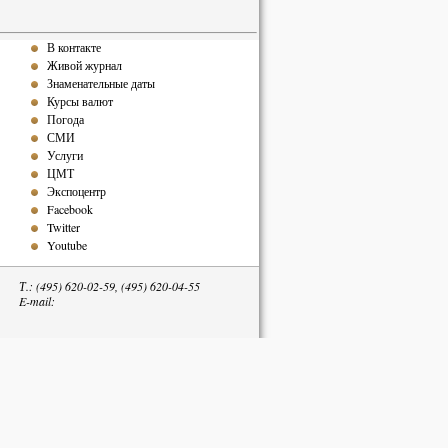
В контакте
Живой журнал
Знаменательные даты
Курсы валют
Погода
СМИ
Услуги
ЦМТ
Экспоцентр
Facebook
Twitter
Youtube
Т.: (495) 620-02-59, (495) 620-04-55
E-mail:
тельна.