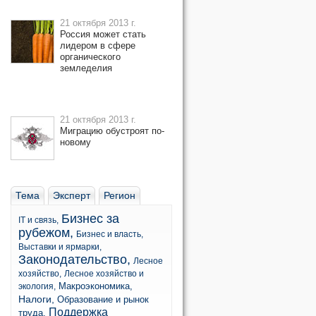
21 октября 2013 г.
Россия может стать
лидером в сфере
органического
земледелия
21 октября 2013 г.
Миграцию обустроят по-
новому
Тема
Эксперт
Регион
Бизнес за
IT и связь,
рубежом,
Бизнес и власть,
Выставки и ярмарки,
Законодательство,
Лесное
хозяйство,
Лесное хозяйство и
Макроэкономика,
экология,
Налоги,
Образование и рынок
Поддержка
труда,