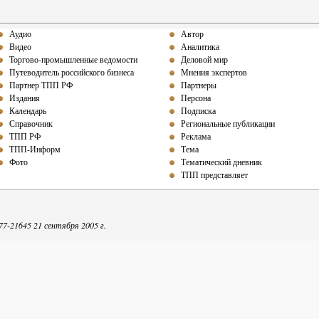
Аудио
Автор
Видео
Аналитика
Торгово-промышленные ведомости
Деловой мир
Путеводитель российского бизнеса
Мнения экспертов
Партнер ТПП РФ
Партнеры
Издания
Персона
Календарь
Подписка
Справочник
Региональные публикации
ТПП РФ
Реклама
ТПП-Информ
Тема
Фото
Тематический дневник
ТПП представляет
-21645 21 сентября 2005 г.
репечатке собственных материалов ТПП-Информ гиперссылка на интернет-издание обяза
Точка зрения авторов может не совпадать с мнением редакции.