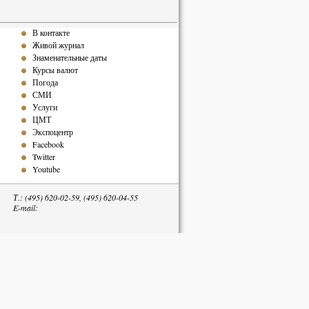
В контакте
Живой журнал
Знаменательные даты
Курсы валют
Погода
СМИ
Услуги
ЦМТ
Экспоцентр
Facebook
Twitter
Youtube
Т.: (495) 620-02-59, (495) 620-04-55
E-mail:
тельна.