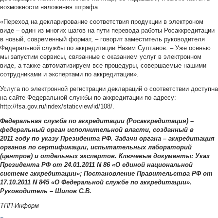
возможности наложения штрафа.
«Переход на декларирование соответствия продукции в электроном
виде – один из многих шагов на пути перевода работы Росаккредитации
в новый, современный формат, – говорит заместитель руководителя
Федеральной службы по аккредитации Назим Султанов. – Уже осенью
мы запустим сервисы, связанные с оказанием услуг в электронном
виде, а также автоматизируем все процедуры, совершаемые нашими
сотрудниками и экспертами по аккредитации».
Услуга по электронной регистрации деклараций о соответствии доступна
на сайте Федеральной службы по аккредитации по адресу:
http://fsa.gov.ru/index/staticview/id/108/.
Федеральная служба по аккредитации (Росаккредитация) –
федеральный орган исполнительной власти, созданный в
2011 году по указу Президента РФ. Задачи органа – аккредитация
органов по сертификации, испытательных лабораторий
(центров) и отдельных экспертов. Ключевые документы: Указ
Президента РФ от 24.01.2011 N 86 «О единой национальной
системе аккредитации»; Постановление Правительства РФ от
17.10.2011 N 845 «О Федеральной службе по аккредитации».
Руководитель – Шипов С.В.
ТПП-Информ