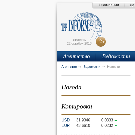
О компании
Де
Поиск по сайту
Главная страница
Написать письмо
Карта сайта
tpprf
E
вторник,
12+
22 октября 2013
Агентство
Ведомости
рус
eng
Агентство
Ведомости
Новости
Погода
Котировки
USD
31,9346
0,0333
EUR
43,6610
0,0232