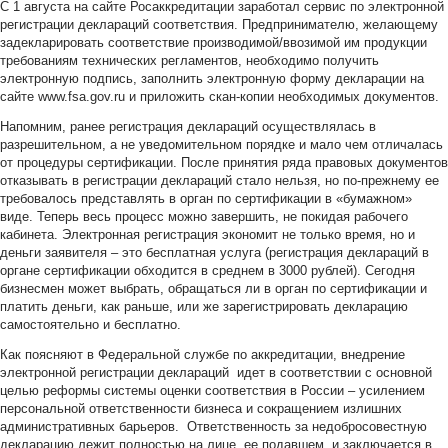
С 1 августа на сайте Росаккредитации заработал сервис по электронной
регистрации деклараций соответствия. Предпринимателю, желающему
задекларировать соответствие производимой/ввозимой им продукции
требованиям технических регламентов, необходимо получить
электронную подпись, заполнить электронную форму декларации на
сайте www.fsa.gov.ru и приложить скан-копии необходимых документов.
Напомним, ранее регистрация деклараций осуществлялась в
разрешительном, а не уведомительном порядке и мало чем отличалась
от процедуры сертификации. После принятия ряда правовых документов
отказывать в регистрации деклараций стало нельзя, но по-прежнему ее
требовалось представлять в орган по сертификации в «бумажном»
виде. Теперь весь процесс можно завершить, не покидая рабочего
кабинета. Электронная регистрация экономит не только время, но и
деньги заявителя – это бесплатная услуга (регистрация деклараций в
органе сертификации обходится в среднем в 3000 рублей). Сегодня
бизнесмен может выбрать, обращаться ли в орган по сертификации и
платить деньги, как раньше, или же зарегистрировать декларацию
самостоятельно и бесплатно.
Как поясняют в Федеральной службе по аккредитации, внедрение
электронной регистрации деклараций идет в соответствии с основной
целью реформы системы оценки соответствия в России – усилением
персональной ответственности бизнеса и сокращением излишних
административных барьеров. Ответственность за недобросовестную
декларацию лежит полностью на лице, ее подавшем, и заключается в