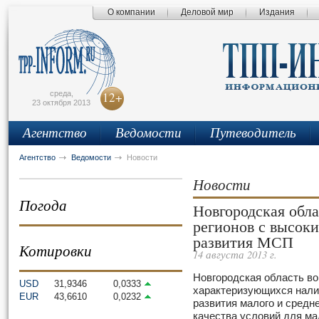
О компании
Деловой мир
Издания
сьмо
айта
среда,
12+
23 октября 2013
Агентство
Ведомости
Путеводитель
Агентство
Ведомости
Новости
Новости
Погода
Новгородская обла
регионов с высок
развития МСП
Котировки
14 августа 2013 г.
Новгородская область во
USD
31,9346
0,0333
характеризующихся нали
EUR
43,6610
0,0232
развития малого и средне
качества условий для ма