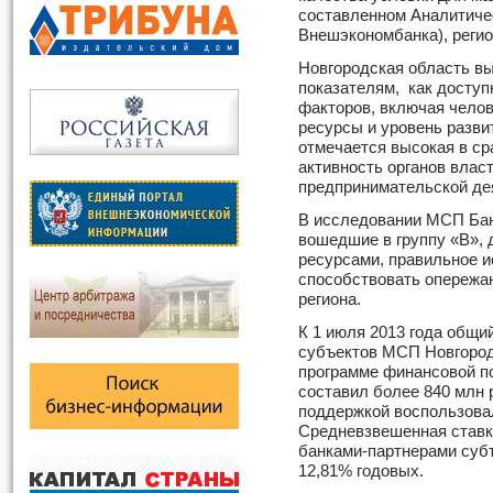
составленном Аналитиче
Внешэкономбанка), регио
Новгородская область в
показателям, как досту
факторов, включая чело
ресурсы и уровень разви
отмечается высокая в ср
активность органов влас
предпринимательской де
В исследовании МСП Банк
вошедшие в группу «В»,
ресурсами, правильное 
способствовать опереж
региона.
К 1 июля 2013 года общи
субъектов МСП Новгород
программе финансовой п
составил более 840 млн 
поддержкой воспользова
Средневзвешенная ставк
банками-партнерами суб
12,81% годовых.