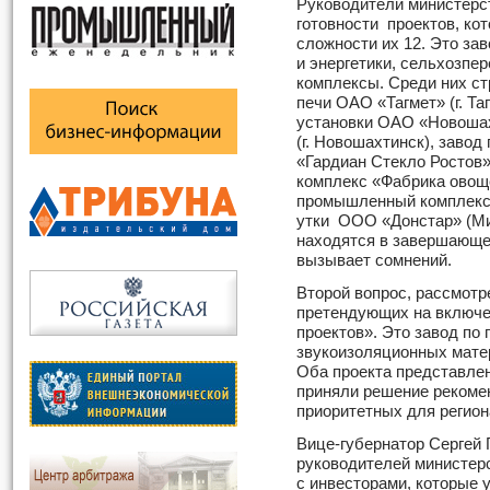
Руководители министерс
готовности проектов, ко
сложности их 12. Это з
и энергетики, сельхозпе
комплексы. Среди них ст
печи ОАО «Тагмет» (г. Та
установки ОАО «Новошах
(г. Новошахтинск), завод
«Гардиан Стекло Ростов»
комплекс «Фабрика овоще
промышленный комплекс 
утки ООО «Донстар» (Ми
находятся в завершающей
вызывает сомнений.
Второй вопрос, рассмотре
претендующих на включен
проектов». Это завод по
звукоизоляционных мате
Оба проекта представле
приняли решение рекоме
приоритетных для регион
Вице-губернатор Сергей 
руководителей министер
с инвесторами, которые 