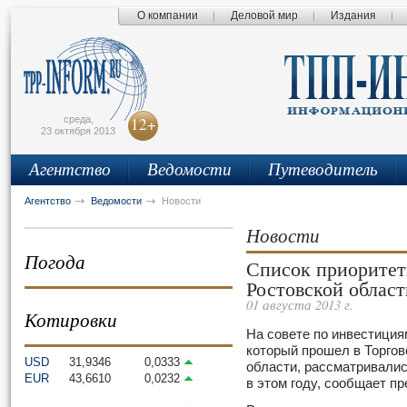
О компании
Деловой мир
Издания
сьмо
айта
среда,
12+
23 октября 2013
Агентство
Ведомости
Путеводитель
Агентство
Ведомости
Новости
Новости
Погода
Список приоритет
Ростовской облас
01 августа 2013 г.
Котировки
На совете по инвестиция
который прошел в Торго
USD
31,9346
0,0333
области, рассматривали
EUR
43,6610
0,0232
в этом году, сообщает п